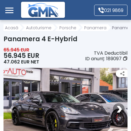
Mergi direct la conținutul principal
021 9869
Acasă
Acasă
Autoturisme
Porsche
Panamera
Panamera
Panamera 4 E-Hybrid
Autoturisme
65.945 EUR
TVA Deductibil
56.945 EUR
ID anunț:
189097
47.062 EUR NET
Motociclete
Autoutilitare
Alte tipuri vehicule
Despre Noi
Contact