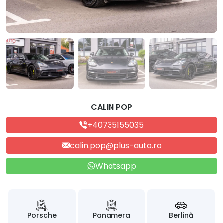
CALIN POP
+40735155035
calin.pop@plus-auto.ro
Whatsapp
Porsche
Panamera
Berlină