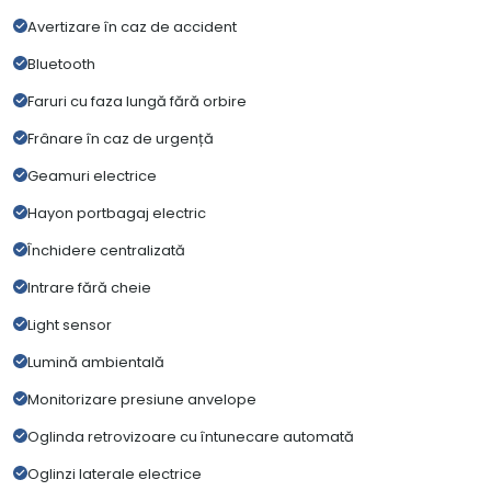
Avertizare în caz de accident
Bluetooth
Faruri cu faza lungă fără orbire
Frânare în caz de urgență
Geamuri electrice
Hayon portbagaj electric
Închidere centralizată
Intrare fără cheie
Light sensor
Lumină ambientală
Monitorizare presiune anvelope
Oglinda retrovizoare cu întunecare automată
Oglinzi laterale electrice