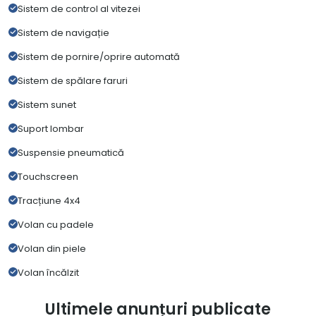
Sistem de control al vitezei
Sistem de navigație
Sistem de pornire/oprire automată
Sistem de spălare faruri
Sistem sunet
Suport lombar
Suspensie pneumatică
Touchscreen
Tracțiune 4x4
Volan cu padele
Volan din piele
Volan încălzit
Ultimele anunțuri publicate