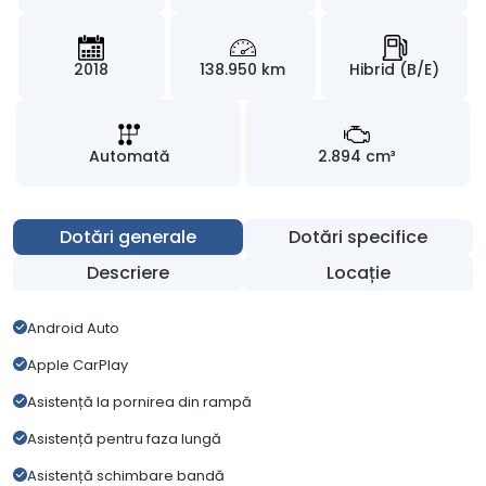
2018
138.950 km
Hibrid (B/E)
Automată
2.894 cm³
Dotări generale
Dotări specifice
Descriere
Locație
Android Auto
Apple CarPlay
Asistență la pornirea din rampă
Asistență pentru faza lungă
Asistență schimbare bandă