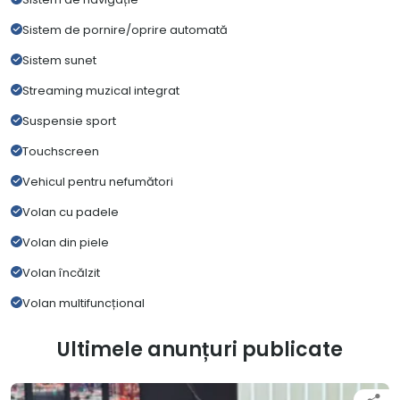
Sistem de pornire/oprire automată
Sistem sunet
Streaming muzical integrat
Suspensie sport
Touchscreen
Vehicul pentru nefumători
Volan cu padele
Volan din piele
Volan încălzit
Volan multifuncțional
Ultimele anunțuri publicate