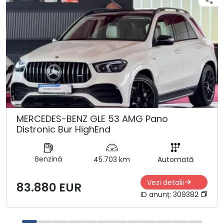
MERCEDES-BENZ GLE 53 AMG Pano
Distronic Bur HighEnd
Benzină
45.703 km
Automată
Vezi detalii
83.880 EUR
ID anunț:
309382