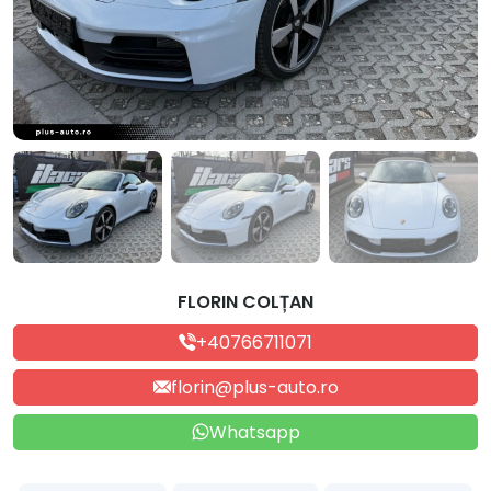
FLORIN COLȚAN
+40766711071
florin@plus-auto.ro
Whatsapp