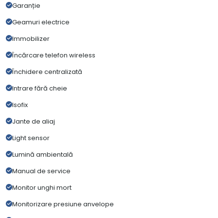
Garanție
Geamuri electrice
Immobilizer
Încărcare telefon wireless
Închidere centralizată
Intrare fără cheie
Isofix
Jante de aliaj
Light sensor
Lumină ambientală
Manual de service
Monitor unghi mort
Monitorizare presiune anvelope