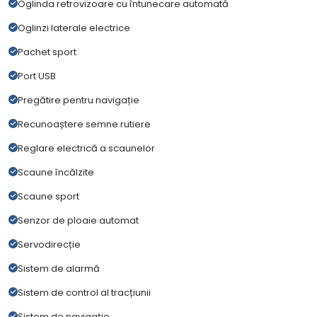
Oglinda retrovizoare cu întunecare automată
Oglinzi laterale electrice
Pachet sport
Port USB
Pregătire pentru navigație
Recunoaștere semne rutiere
Reglare electrică a scaunelor
Scaune încălzite
Scaune sport
Senzor de ploaie automat
Servodirecție
Sistem de alarmă
Sistem de control al tracțiunii
Sistem de navigație