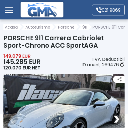
Mergi direct la conținutul principal
021 9869
Acasă
Acasă
Autoturisme
Porsche
911
PORSCHE 911 Carr
PORSCHE 911 Carrera Cabriolet
Autoturisme
Sport-Chrono ACC SportAGA
149.079 EUR
TVA Deductibil
Motociclete
145.285 EUR
ID anunț:
269476
120.070 EUR NET
Autoutilitare
Alte tipuri vehicule
Despre Noi
Contact