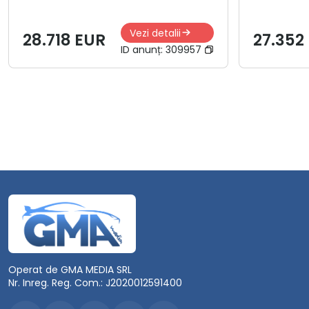
Vezi detalii
28.718 EUR
27.352
ID anunț:
309957
Operat de GMA MEDIA SRL
Nr. Inreg. Reg. Com.: J2020012591400