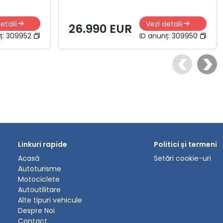
etalii
Vezi detalii
26.990 EUR
ț:
309952
ID anunț:
309950
Linkuri rapide
Politici și termeni
Acasă
Setări cookie-uri
Autoturisme
Motociclete
Autoutilitare
Alte tipuri vehicule
Despre Noi
Contact