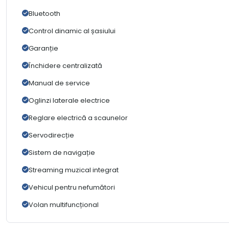
Bluetooth
Control dinamic al șasiului
Garanție
Închidere centralizată
Manual de service
Oglinzi laterale electrice
Reglare electrică a scaunelor
Servodirecție
Sistem de navigație
Streaming muzical integrat
Vehicul pentru nefumători
Volan multifuncțional