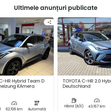
Ultimele anunțuri publicate
C-HR Hybrid Team D
TOYOTA C-HR 2.0 Hyb
zheizung KAmera
Deutschland
Hibrid (B/E)
43.167 km
)
62.106 km
Automată