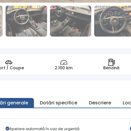
ort / Coupe
2.100 km
Benzină
ări generale
Dotări specifice
Descriere
Loc
Apelare automată în caz de urgență