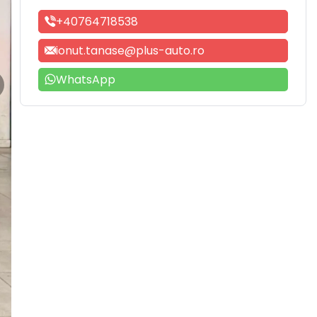
+40764718538
ionut.tanase@plus-auto.ro
WhatsApp