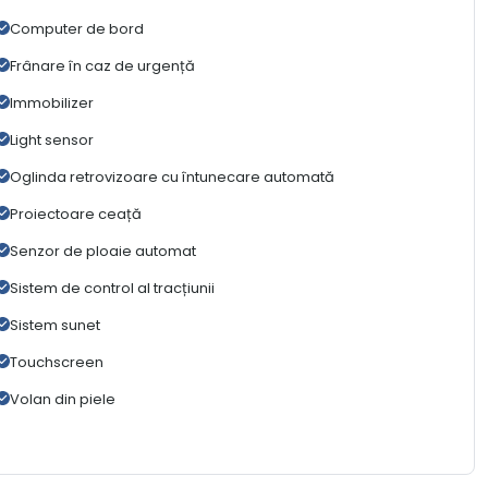
Computer de bord
Frânare în caz de urgență
Immobilizer
Light sensor
Oglinda retrovizoare cu întunecare automată
Proiectoare ceață
Senzor de ploaie automat
Sistem de control al tracțiunii
Sistem sunet
Touchscreen
Volan din piele