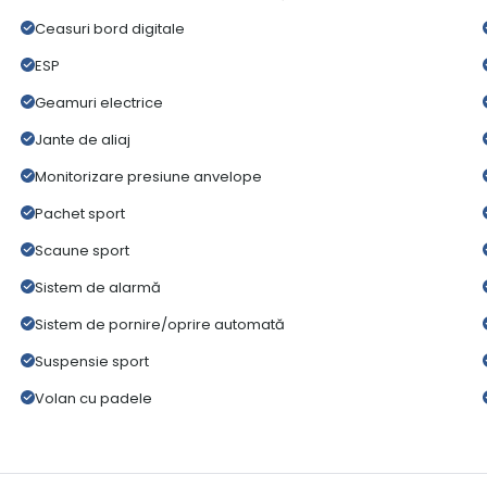
Ceasuri bord digitale
ESP
Geamuri electrice
Jante de aliaj
Monitorizare presiune anvelope
Pachet sport
Scaune sport
Sistem de alarmă
Sistem de pornire/oprire automată
Suspensie sport
Volan cu padele