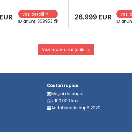
Vezi detalii
Vezi d
 EUR
26.999 EUR
ID anunț:
309953
ID anun
Vezi toate anunțurile
Căutări rapide
Mașini de buget
< 100.000 km
An fabricație după 2020