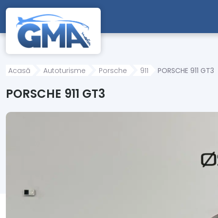
Mergi direct la conținutul principal
Acasă
Autoturisme
Porsche
911
PORSCHE 911 GT3
PORSCHE 911 GT3