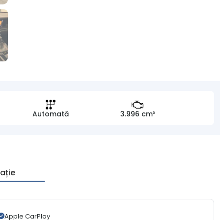
Automată
3.996 cm³
ație
Apple CarPlay