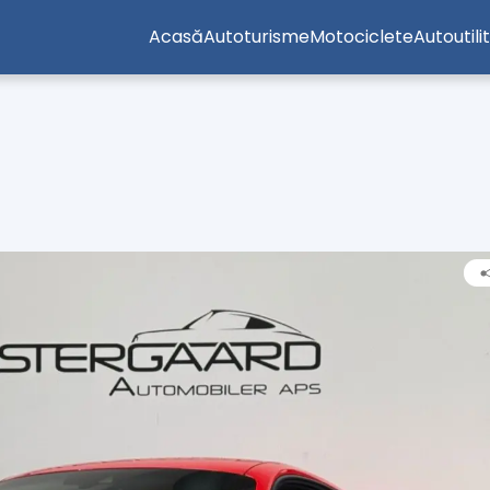
Acasă
Autoturisme
Motociclete
Autoutili