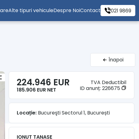
tare
Alte tipuri vehicule
Despre Noi
Contact
021 9869
Înapoi
224.946 EUR
TVA Deductibil
ID anunț:
226675
185.906 EUR NET
Locație:
Bucureşti Sectorul 1, București
IONUT TANASE