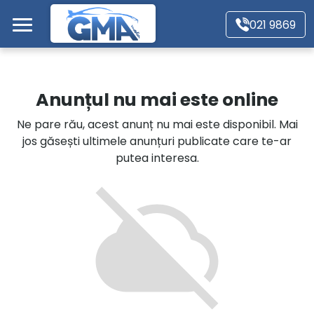
Mergi direct la conținutul principal
021 9869
Acasă
Anunțul nu mai este online
Autoturisme
Ne pare rău, acest anunț nu mai este disponibil. Mai
jos găsești ultimele anunțuri publicate care te-ar
Motociclete
putea interesa.
Autoutilitare
Alte tipuri vehicule
Despre Noi
Contact