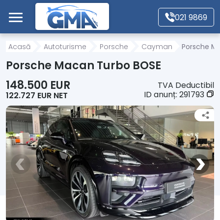
Mergi direct la conținutul principal
021 9869
Acasă
Acasă
Autoturisme
Porsche
Cayman
Porsche M
Porsche Macan Turbo BOSE
Autoturisme
148.500 EUR
TVA Deductibil
ID anunț:
291793
122.727 EUR NET
Motociclete
Autoutilitare
Alte tipuri vehicule
Despre Noi
Contact