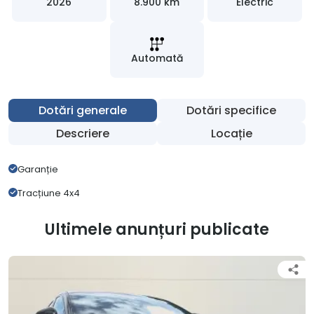
2026
8.900 km
Electric
Automată
Dotări generale
Dotări specifice
Descriere
Locație
Garanție
Tracțiune 4x4
Ultimele anunțuri publicate