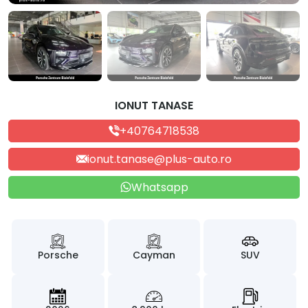
IONUT TANASE
+40764718538
ionut.tanase@plus-auto.ro
Whatsapp
Porsche
Cayman
SUV