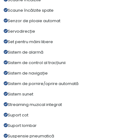
Scaune încălzite spate
Senzor de ploaie automat
Servodirecție
Set pentru mâini libere
Sistem de alarmă
Sistem de control al tracțiunii
Sistem de navigație
Sistem de pornire/oprire automată
Sistem sunet
Streaming muzical integrat
Suport cot
Suport lombar
Suspensie pneumatică