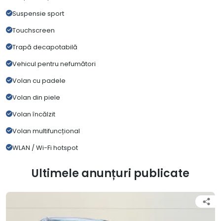
Suspensie sport
Touchscreen
Trapă decapotabilă
Vehicul pentru nefumători
Volan cu padele
Volan din piele
Volan încălzit
Volan multifuncțional
WLAN / Wi-Fi hotspot
Ultimele anunțuri publicate