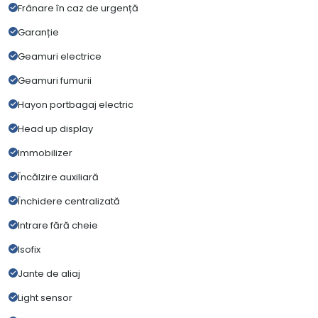
Frânare în caz de urgență
Garanție
Geamuri electrice
Geamuri fumurii
Hayon portbagaj electric
Head up display
Immobilizer
Încălzire auxiliară
Închidere centralizată
Intrare fără cheie
Isofix
Jante de aliaj
Light sensor