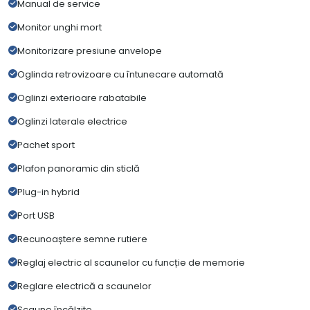
Manual de service
Monitor unghi mort
Monitorizare presiune anvelope
Oglinda retrovizoare cu întunecare automată
Oglinzi exterioare rabatabile
Oglinzi laterale electrice
Pachet sport
Plafon panoramic din sticlă
Plug-in hybrid
Port USB
Recunoaștere semne rutiere
Reglaj electric al scaunelor cu funcție de memorie
Reglare electrică a scaunelor
Scaune încălzite