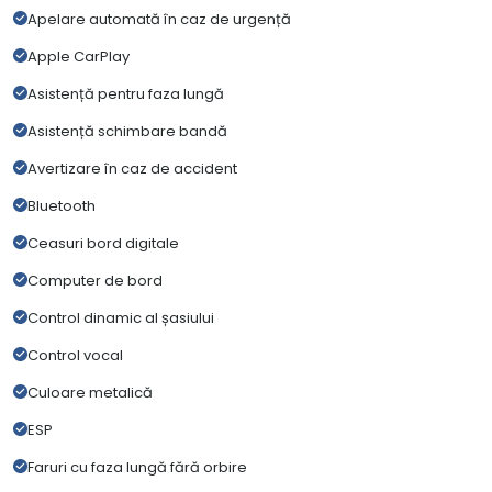
Apelare automată în caz de urgență
Apple CarPlay
Asistență pentru faza lungă
Asistență schimbare bandă
Avertizare în caz de accident
Bluetooth
Ceasuri bord digitale
Computer de bord
Control dinamic al șasiului
Control vocal
Culoare metalică
ESP
Faruri cu faza lungă fără orbire