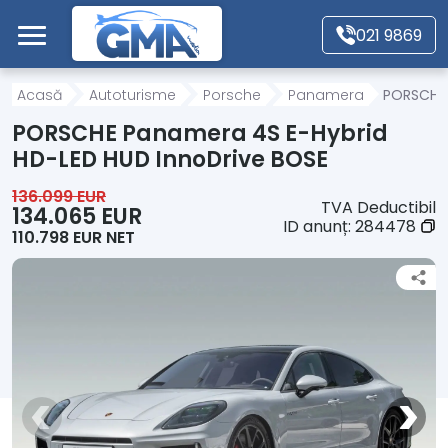
Mergi direct la conținutul principal
021 9869
Acasă
Acasă
Autoturisme
Porsche
Panamera
PORSCHE 
PORSCHE Panamera 4S E-Hybrid
Autoturisme
HD-LED HUD InnoDrive BOSE
136.099 EUR
TVA Deductibil
Motociclete
134.065 EUR
ID anunț:
284478
110.798 EUR NET
Autoutilitare
Alte tipuri vehicule
Despre Noi
Contact