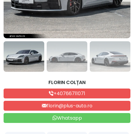
FLORIN COLȚAN
+40766711071
florin@plus-auto.ro
Whatsapp