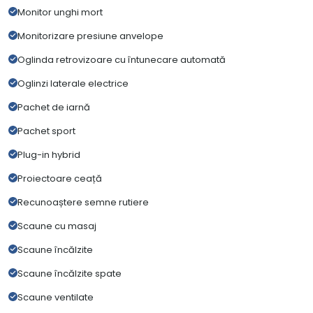
Monitor unghi mort
Monitorizare presiune anvelope
Oglinda retrovizoare cu întunecare automată
Oglinzi laterale electrice
Pachet de iarnă
Pachet sport
Plug-in hybrid
Proiectoare ceață
Recunoaștere semne rutiere
Scaune cu masaj
Scaune încălzite
Scaune încălzite spate
Scaune ventilate