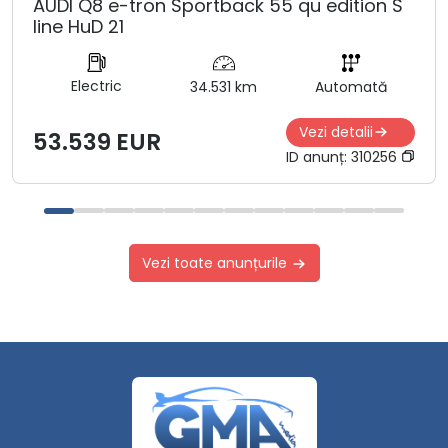
AUDI Q8 e-tron Sportback 55 qu edition S
line HuD 21
Electric
34.531 km
Automată
Vezi detalii
53.539 EUR
ID anunț:
310256
Vezi toate anunțurile