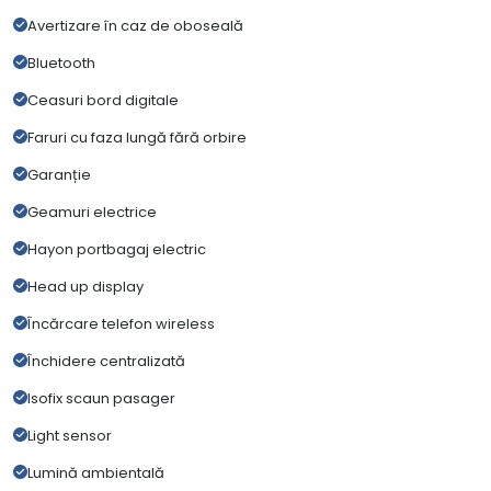
Avertizare în caz de oboseală
Bluetooth
Ceasuri bord digitale
Faruri cu faza lungă fără orbire
Garanție
Geamuri electrice
Hayon portbagaj electric
Head up display
Încărcare telefon wireless
Închidere centralizată
Isofix scaun pasager
Light sensor
Lumină ambientală