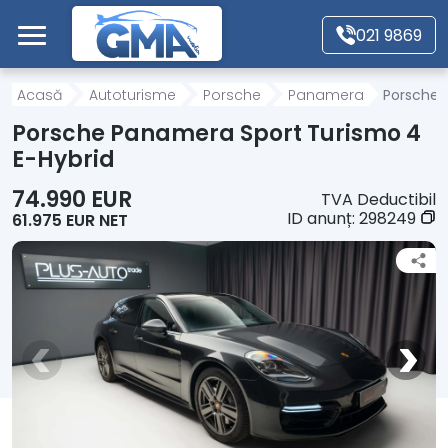
Mergi direct la conținutul principal
021 9869
Acasă
Acasă
Autoturisme
Porsche
Panamera
Porsche 
Porsche Panamera Sport Turismo 4
Autoturisme
E-Hybrid
74.990 EUR
TVA Deductibil
Motociclete
ID anunț:
298249
61.975 EUR NET
Autoutilitare
Alte tipuri vehicule
Despre Noi
Contact