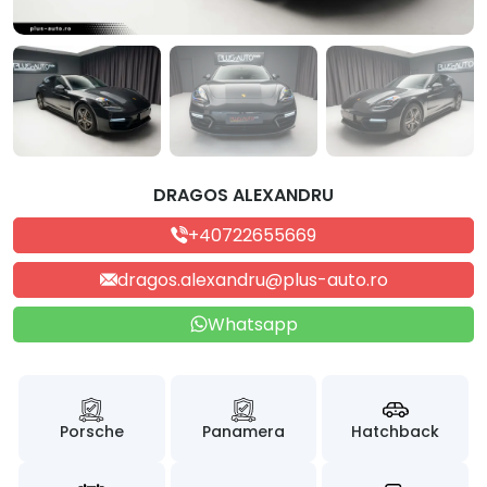
DRAGOS ALEXANDRU
+40722655669
dragos.alexandru@plus-auto.ro
Whatsapp
Porsche
Panamera
Hatchback