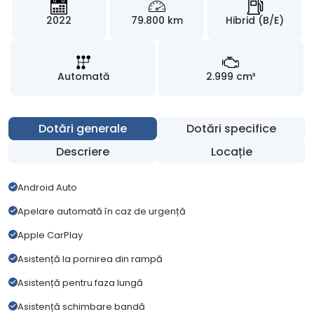
2022
79.800 km
Hibrid (B/E)
Automată
2.999 cm³
Dotări generale
Dotări specifice
Descriere
Locație
Android Auto
Apelare automată în caz de urgență
Apple CarPlay
Asistență la pornirea din rampă
Asistență pentru faza lungă
Asistență schimbare bandă