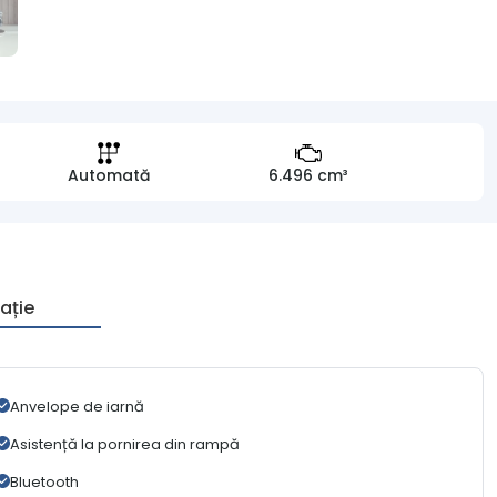
Automată
6.496 cm³
ație
Anvelope de iarnă
Asistență la pornirea din rampă
Bluetooth