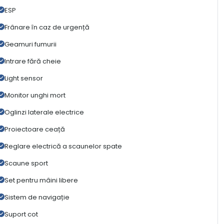
ESP
Frânare în caz de urgență
Geamuri fumurii
Intrare fără cheie
Light sensor
Monitor unghi mort
Oglinzi laterale electrice
Proiectoare ceață
Reglare electrică a scaunelor spate
Scaune sport
Set pentru mâini libere
Sistem de navigație
Suport cot