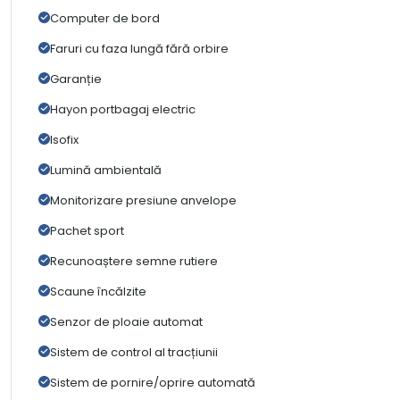
Computer de bord
Faruri cu faza lungă fără orbire
Garanție
Hayon portbagaj electric
Isofix
Lumină ambientală
Monitorizare presiune anvelope
Pachet sport
Recunoaștere semne rutiere
Scaune încălzite
Senzor de ploaie automat
Sistem de control al tracțiunii
Sistem de pornire/oprire automată