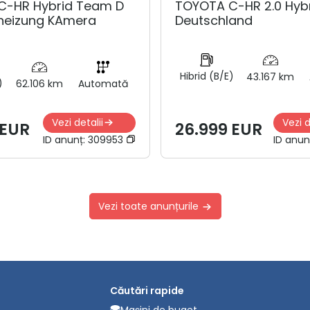
C-HR Hybrid Team D
TOYOTA C-HR 2.0 Hyb
zheizung KAmera
Deutschland
Hibrid (B/E)
43.167 km
)
62.106 km
Automată
Vezi detalii
Vezi d
 EUR
26.999 EUR
ID anunț:
309953
ID anun
Vezi toate anunțurile
Căutări rapide
Mașini de buget