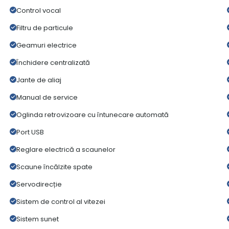
Control vocal
Filtru de particule
Geamuri electrice
Închidere centralizată
Jante de aliaj
Manual de service
Oglinda retrovizoare cu întunecare automată
Port USB
Reglare electrică a scaunelor
Scaune încălzite spate
Servodirecție
Sistem de control al vitezei
Sistem sunet