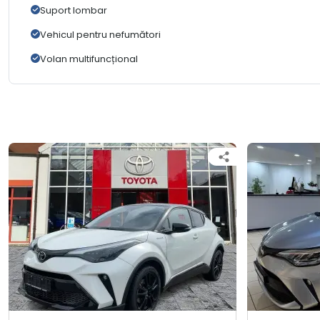
Suport lombar
Vehicul pentru nefumători
Volan multifuncțional