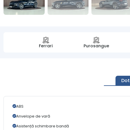
Ferrari
Purosangue
Dot
ABS
Anvelope de vară
Asistență schimbare bandă