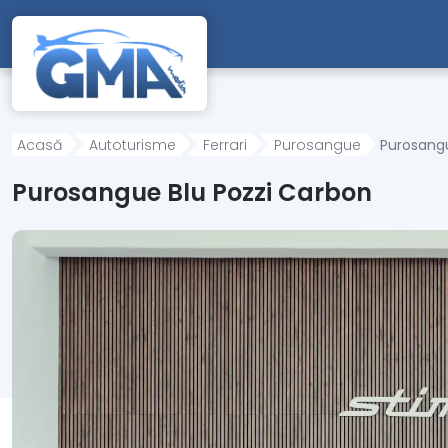
Mergi direct la conținutul principal
Acasă
Autoturisme
Ferrari
Purosangue
Purosangu
Purosangue Blu Pozzi Carbon