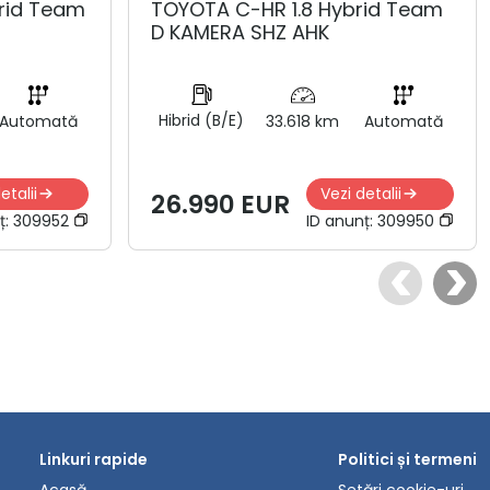
rid Team
TOYOTA C-HR 1.8 Hybrid Team
D KAMERA SHZ AHK
Hibrid (B/E)
Automată
33.618 km
Automată
etalii
Vezi detalii
26.990 EUR
ț:
309952
ID anunț:
309950
Linkuri rapide
Politici și termeni
Acasă
Setări cookie-uri