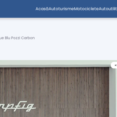
Acasă
Autoturisme
Motociclete
Autoutili
e Blu Pozzi Carbon