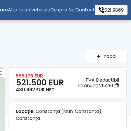
tare
Alte tipuri vehicule
Despre Noi
Contact
021 9869
Înapoi
555.175 EUR
TVA Deductibil
521.500 EUR
ID anunț:
215281
430.992 EUR NET
Locație:
Constanţa (Mun. Constanţa),
Constanţa