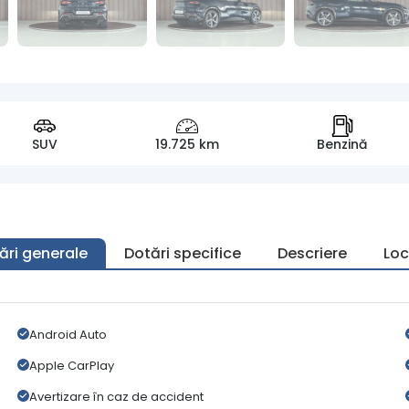
SUV
19.725 km
Benzină
ări generale
Dotări specifice
Descriere
Loc
Android Auto
Apple CarPlay
Avertizare în caz de accident