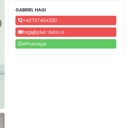
GABRIEL HAGI
+40737404320
hagi@plus-auto.ro
WhatsApp