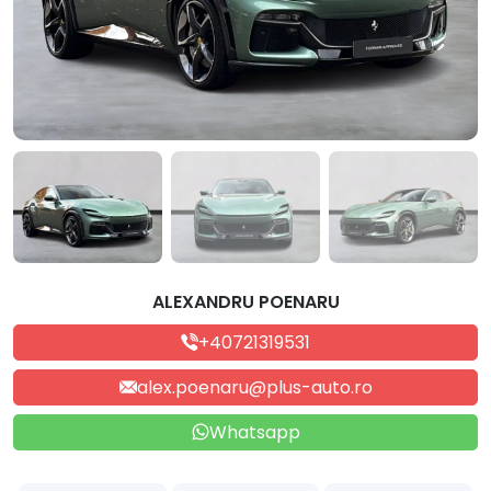
ALEXANDRU POENARU
+40721319531
alex.poenaru@plus-auto.ro
Whatsapp