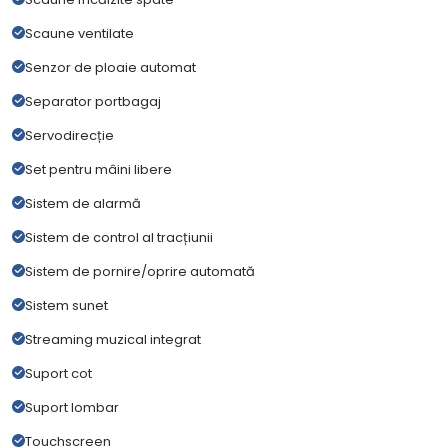
Scaune ventilate
Senzor de ploaie automat
Separator portbagaj
Servodirecție
Set pentru mâini libere
Sistem de alarmă
Sistem de control al tracțiunii
Sistem de pornire/oprire automată
Sistem sunet
Streaming muzical integrat
Suport cot
Suport lombar
Touchscreen