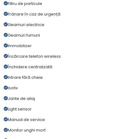
Filtru de particule
Frânare în caz de urgență
Geamuri electrice
Geamuri fumurii
Immobilizer
Încărcare telefon wireless
Închidere centralizată
Intrare fără cheie
Isofix
Jante de aliaj
Light sensor
Manual de service
Monitor unghi mort