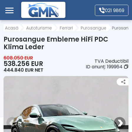
Mergi direct la conținutul principal
021 9869
Acasă
Acasă
Autoturisme
Ferrari
Purosangue
Purosang
Purosangue Embleme HiFi PDC
Autoturisme
Klima Leder
608.050 EUR
TVA Deductibil
Motociclete
538.256 EUR
ID anunț:
199964
444.840 EUR NET
Autoutilitare
Alte tipuri vehicule
Despre Noi
Contact