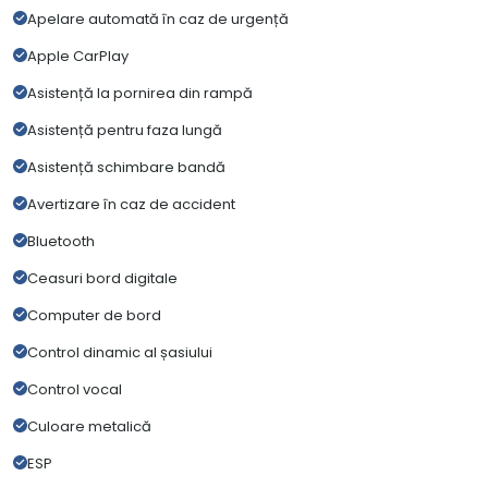
Apelare automată în caz de urgență
Apple CarPlay
Asistență la pornirea din rampă
Asistență pentru faza lungă
Asistență schimbare bandă
Avertizare în caz de accident
Bluetooth
Ceasuri bord digitale
Computer de bord
Control dinamic al șasiului
Control vocal
Culoare metalică
ESP