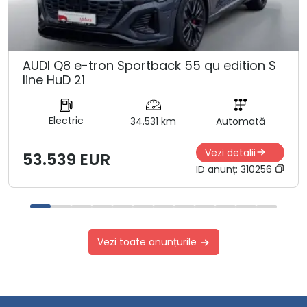
AUDI Q8 e-tron Sportback 55 qu edition S
line HuD 21
Electric
34.531 km
Automată
Vezi detalii
53.539 EUR
ID anunț:
310256
Vezi toate anunțurile