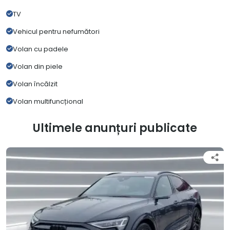
TV
Vehicul pentru nefumători
Volan cu padele
Volan din piele
Volan încălzit
Volan multifuncțional
Ultimele anunțuri publicate