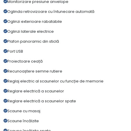
Monitorizare presiune anvelope
Oglinda retrovizoare cu întunecare automată
Oglinzi exterioare rabatabile
Oglinzi laterale electrice
Plafon panoramic din sticlă
Port USB
Proiectoare ceață
Recunoaștere semne rutiere
Reglaj electric al scaunelor cu funcție de memorie
Reglare electrică a scaunelor
Reglare electrică a scaunelor spate
Scaune cu masaj
Scaune încălzite
Scaune încălzite spate