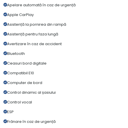
Apelare automată în caz de urgență
Apple CarPlay
Asistență la pornirea din rampă
Asistență pentru faza lungă
Avertizare în caz de accident
Bluetooth
Ceasuri bord digitale
Compatibil E10
Computer de bord
Control dinamic al șasiului
Control vocal
ESP
Frânare în caz de urgență