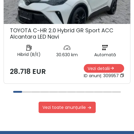
TOYOTA C-HR 2.0 Hybrid GR Sport ACC
Alcantara LED Navi
Hibrid (B/E)
30.630 km
Automată
Vezi detalii
28.718 EUR
ID anunț:
309957
Vezi toate anunțurile