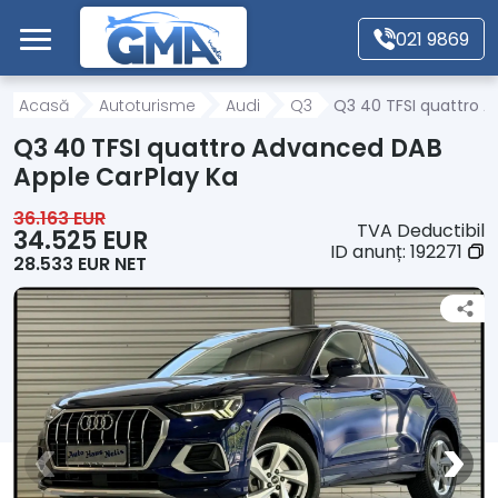
Mergi direct la conținutul principal
021 9869
Acasă
Acasă
Autoturisme
Audi
Q3
Q3 40 TFSI quattro 
Q3 40 TFSI quattro Advanced DAB
Autoturisme
Apple CarPlay Ka
36.163 EUR
TVA Deductibil
Motociclete
34.525 EUR
ID anunț:
192271
28.533 EUR NET
Autoutilitare
Alte tipuri vehicule
Despre Noi
Contact