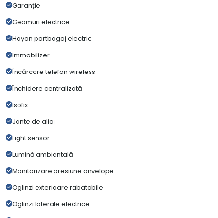
Garanție
Geamuri electrice
Hayon portbagaj electric
Immobilizer
Încărcare telefon wireless
Închidere centralizată
Isofix
Jante de aliaj
Light sensor
Lumină ambientală
Monitorizare presiune anvelope
Oglinzi exterioare rabatabile
Oglinzi laterale electrice