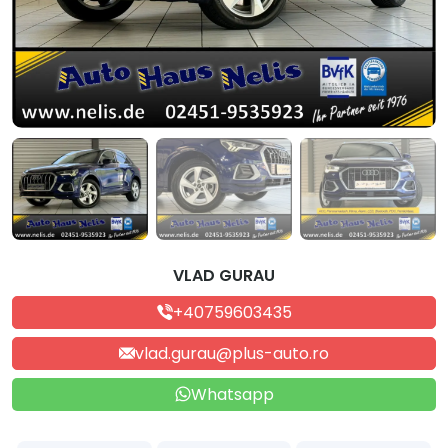
VLAD GURAU
+40759603435
vlad.gurau@plus-auto.ro
Whatsapp