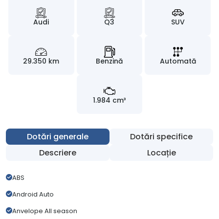
Audi
Q3
SUV
29.350 km
Benzină
Automată
1.984 cm³
Dotări generale
Dotări specifice
Descriere
Locație
ABS
Android Auto
Anvelope All season