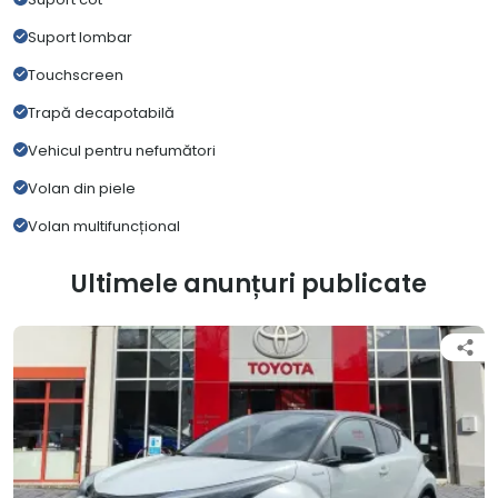
Suport lombar
Touchscreen
Trapă decapotabilă
Vehicul pentru nefumători
Volan din piele
Volan multifuncțional
Ultimele anunțuri publicate