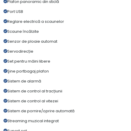
Plafon panoramic din sticlă
Port USB
Reglare electrică a scaunelor
Scaune încălzite
Senzor de ploaie automat
Servodirecție
Set pentru mâini libere
Şine portbagaj plafon
Sistem de alarmă
Sistem de control al tracțiunii
Sistem de control al vitezei
Sistem de pornire/oprire automată
Streaming muzical integrat
Suport cot