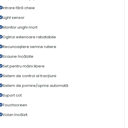
Intrare fără cheie
Light sensor
Monitor unghi mort
Oglinzi exterioare rabatabile
Recunoaștere semne rutiere
Scaune încălzite
Set pentru mâini libere
Sistem de control al tracțiunii
Sistem de pornire/oprire automată
Suport cot
Touchscreen
Volan încălzit