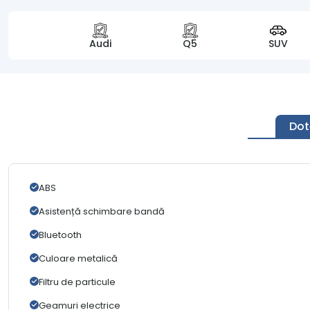
Audi
Q5
SUV
Dot
ABS
Asistență schimbare bandă
Bluetooth
Culoare metalică
Filtru de particule
Geamuri electrice