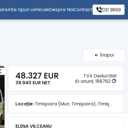
tare
Alte tipuri vehicule
Despre Noi
Contact
021 9869
Înapoi
48.327 EUR
TVA Deductibil
ID anunț:
189762
39.940 EUR NET
Locație:
Timişoara (Mun. Timişoara), Timiş
ELENA VILCEANU