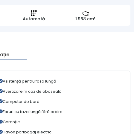
Automată
1.968 cm³
ație
Asistență pentru faza lungă
Avertizare în caz de oboseală
Computer de bord
Faruri cu faza lungă fără orbire
Garanție
Hayon portbagaj electric