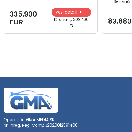
Benzină
Vezi detalii
335.900
ID anunț:
309760
83.880
EUR
Operat de GMA MEDIA SRL
Nr. Inreg. Reg. Com.: J2020012591400