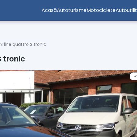
Acasă
Autoturisme
Motociclete
Autoutili
 line quattro S tronic
 tronic