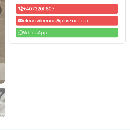
+40732011807
elena.vilceanu@plus-auto.ro
WhatsApp