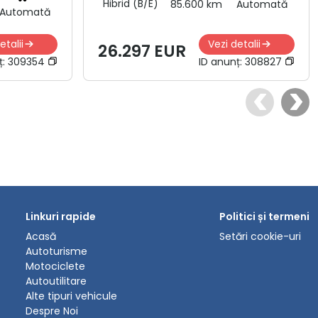
Hibrid (B/E)
85.600 km
Automată
Automată
etalii
Vezi detalii
26.297 EUR
ț:
309354
ID anunț:
308827
Linkuri rapide
Politici și termeni
Acasă
Setări cookie-uri
Autoturisme
Motociclete
Autoutilitare
Alte tipuri vehicule
Despre Noi