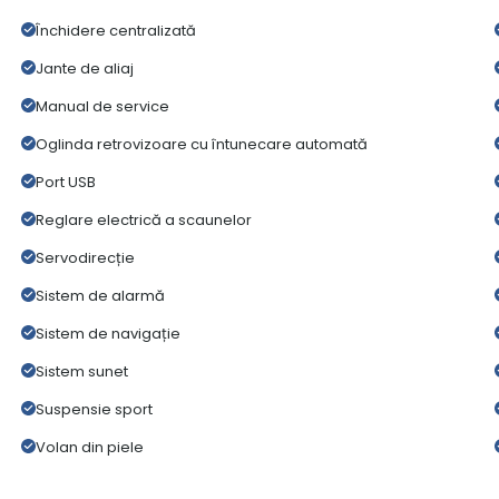
Închidere centralizată
Jante de aliaj
Manual de service
Oglinda retrovizoare cu întunecare automată
Port USB
Reglare electrică a scaunelor
Servodirecție
Sistem de alarmă
Sistem de navigație
Sistem sunet
Suspensie sport
Volan din piele