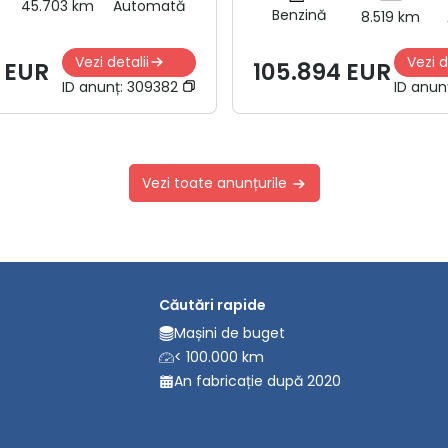
45.703 km
Automată
Benzină
8.519 km
Vezi detalii
Vezi d
 EUR
105.894 EUR
ID anunț:
309382
ID anun
Vezi toate anunțurile
Căutări rapide
Mașini de buget
< 100.000 km
An fabricație după 2020