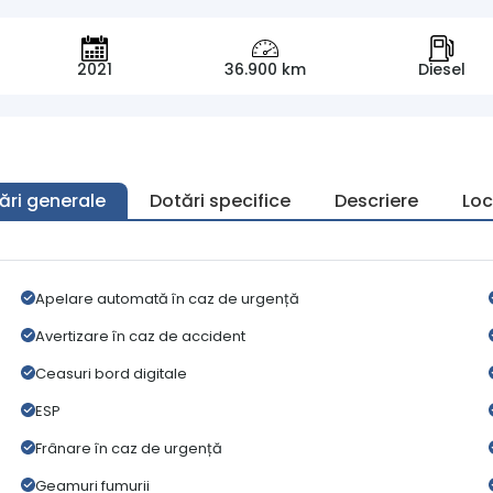
2021
36.900 km
Diesel
ări generale
Dotări specifice
Descriere
Loc
Apelare automată în caz de urgență
Avertizare în caz de accident
Ceasuri bord digitale
ESP
Frânare în caz de urgență
Geamuri fumurii