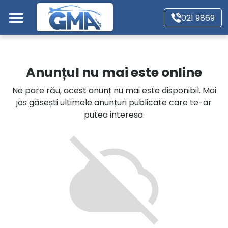
Mergi direct la conținutul principal
021 9869
Acasă
Anunțul nu mai este online
Autoturisme
Ne pare rău, acest anunț nu mai este disponibil. Mai
jos găsești ultimele anunțuri publicate care te-ar
Motociclete
putea interesa.
Autoutilitare
Alte tipuri vehicule
Despre Noi
Contact