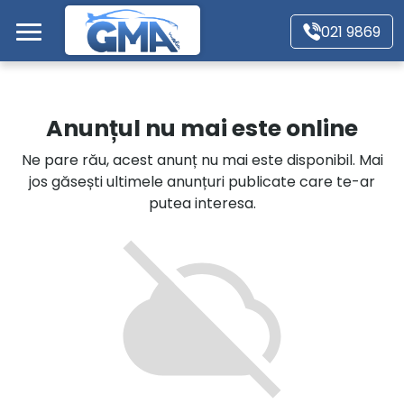
Mergi direct la conținutul principal
021 9869
Acasă
Anunțul nu mai este online
Autoturisme
Ne pare rău, acest anunț nu mai este disponibil. Mai
jos găsești ultimele anunțuri publicate care te-ar
Motociclete
putea interesa.
Autoutilitare
Alte tipuri vehicule
Despre Noi
Contact