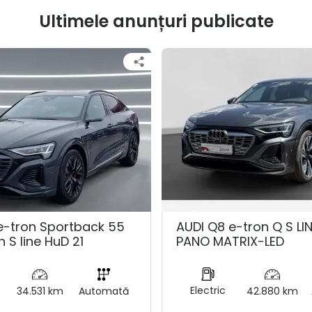
Ultimele anunțuri publicate
e-tron Sportback 55
AUDI Q8 e-tron Q S LI
n S line HuD 21
PANO MATRIX-LED
Electric
34.531 km
Automată
42.880 km