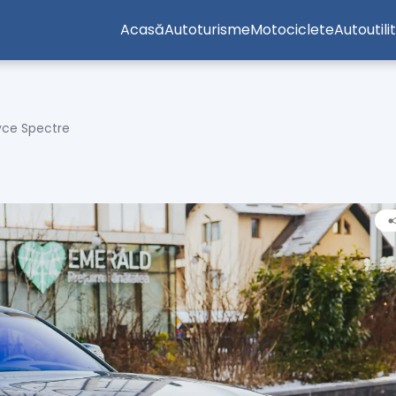
Acasă
Autoturisme
Motociclete
Autoutili
yce Spectre