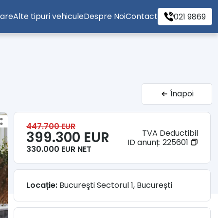
tare
Alte tipuri vehicule
Despre Noi
Contact
021 9869
Înapoi
447.700 EUR
TVA Deductibil
399.300 EUR
ID anunț:
225601
330.000 EUR NET
Locație:
Bucureşti Sectorul 1, București