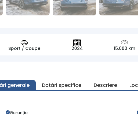
Sport / Coupe
2024
15.000 km
ări generale
Dotări specifice
Descriere
Loc
Garanție