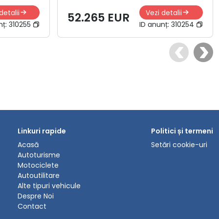
detalii
Vezi detalii
52.265 EUR
nț:
310255
ID anunț:
310254
Linkuri rapide
Politici și termeni
Acasă
Setări cookie-uri
Autoturisme
Motociclete
Autoutilitare
Alte tipuri vehicule
Despre Noi
Contact