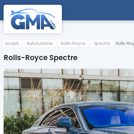
Mergi direct la conținutul principal
Acasă
Autoturisme
Rolls-Royce
Spectre
Rolls-Ro
Rolls-Royce Spectre