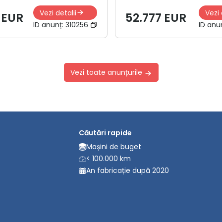
Vezi detalii
Vezi 
 EUR
52.777 EUR
ID anunț:
310256
ID anu
Vezi toate anunțurile
Căutări rapide
Mașini de buget
< 100.000 km
An fabricație după 2020