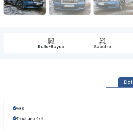
Rolls-Royce
Spectre
Dot
ABS
Tracțiune 4x4