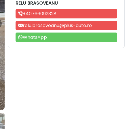
RELU BRASOVEANU
+40766092328
relu.brasoveanu@plus-auto.ro
WhatsApp