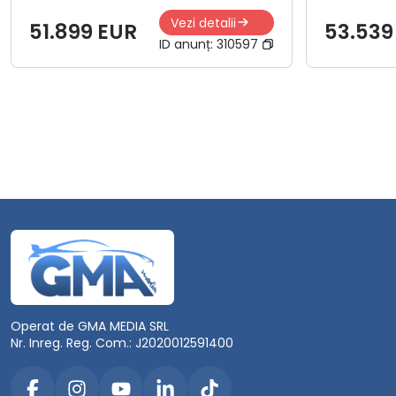
Vezi detalii
51.899 EUR
53.539
ID anunț:
310597
Operat de GMA MEDIA SRL
Nr. Inreg. Reg. Com.: J2020012591400