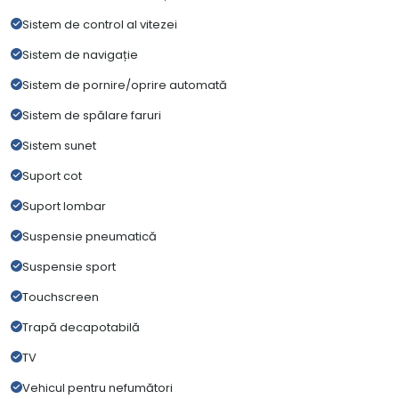
Sistem de control al vitezei
Sistem de navigație
Sistem de pornire/oprire automată
Sistem de spălare faruri
Sistem sunet
Suport cot
Suport lombar
Suspensie pneumatică
Suspensie sport
Touchscreen
Trapă decapotabilă
TV
Vehicul pentru nefumători