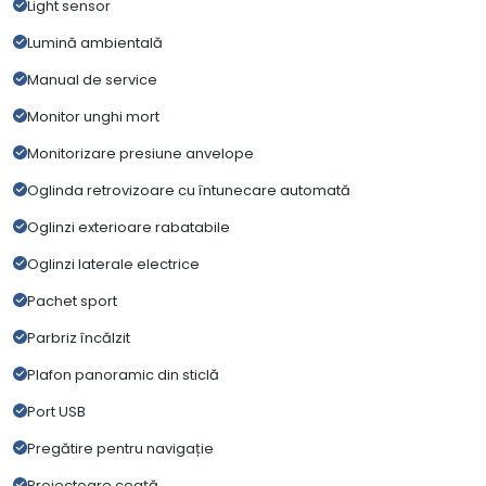
Light sensor
Lumină ambientală
Manual de service
Monitor unghi mort
Monitorizare presiune anvelope
Oglinda retrovizoare cu întunecare automată
Oglinzi exterioare rabatabile
Oglinzi laterale electrice
Pachet sport
Parbriz încălzit
Plafon panoramic din sticlă
Port USB
Pregătire pentru navigație
Proiectoare ceață