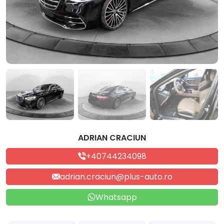
ADRIAN CRACIUN
+40744234098
adrian.craciun@plus-auto.ro
Whatsapp