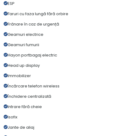
ESP
Faruri cu faza lungă fără orbire
Frânare în caz de urgență
Geamuri electrice
Geamuri fumurii
Hayon portbagaj electric
Head up display
Immobilizer
Încărcare telefon wireless
Închidere centralizată
Intrare fără cheie
Isofix
Jante de aliaj