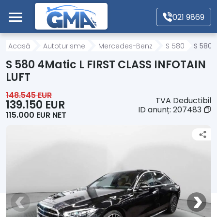
Mergi direct la conținutul principal
021 9869
Acasă
Acasă
Autoturisme
Mercedes-Benz
S 580
S 580 
S 580 4Matic L FIRST CLASS INFOTAIN
Autoturisme
LUFT
148.545 EUR
TVA Deductibil
Motociclete
139.150 EUR
ID anunț:
207483
115.000 EUR NET
Autoutilitare
Alte tipuri vehicule
Despre Noi
Contact