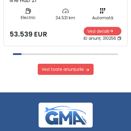
line HuD 21
Electric
34.531 km
Automată
Vezi detalii
53.539 EUR
ID anunț:
310256
Vezi toate anunțurile