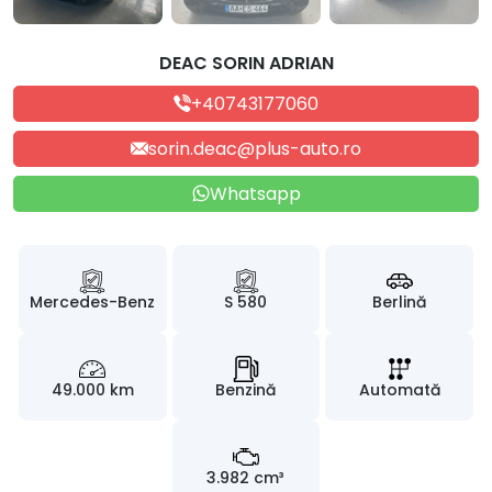
DEAC SORIN ADRIAN
+40743177060
sorin.deac@plus-auto.ro
Whatsapp
Mercedes-Benz
S 580
Berlină
49.000 km
Benzină
Automată
3.982 cm³