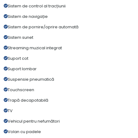
Sistem de control al tracțiunii
Sistem de navigație
Sistem de pornire/oprire automată
Sistem sunet
Streaming muzical integrat
Suport cot
Suport lombar
Suspensie pneumatică
Touchscreen
Trapă decapotabilă
TV
Vehicul pentru nefumători
Volan cu padele