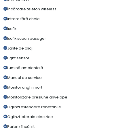
Încărcare telefon wireless
Intrare fără cheie
Isofix
Isofix scaun pasager
Jante de aliaj
Light sensor
Lumină ambientală
Manual de service
Monitor unghi mort
Monitorizare presiune anvelope
Oglinzi exterioare rabatabile
Oglinzi laterale electrice
Parbriz încălzit