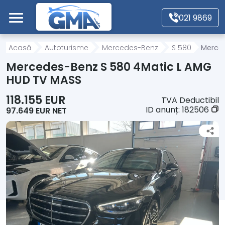
Mergi direct la conținutul principal
021 9869
Acasă
Acasă
Autoturisme
Mercedes-Benz
S 580
Merced
Mercedes-Benz S 580 4Matic L AMG
Autoturisme
HUD TV MASS
118.155 EUR
TVA Deductibil
Motociclete
ID anunț:
182506
97.649 EUR NET
Autoutilitare
Alte tipuri vehicule
Despre Noi
Contact