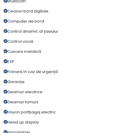
Bluetooth
Ceasuri bord digitale
Computer de bord
Control dinamic al șasiului
Control vocal
Culoare metalică
ESP
Frânare în caz de urgență
Garanție
Geamuri electrice
Geamuri fumurii
Hayon portbagaj electric
Head up display
Immobilizer