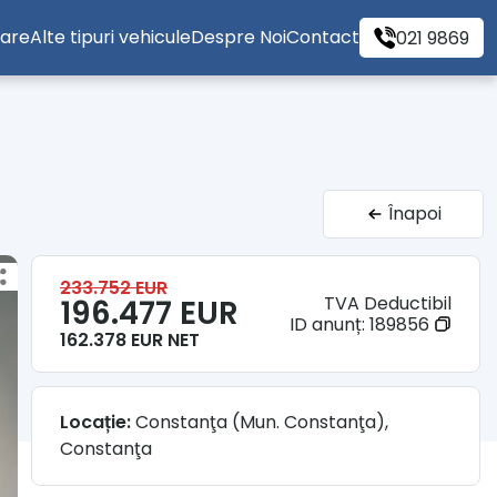
tare
Alte tipuri vehicule
Despre Noi
Contact
021 9869
Înapoi
233.752 EUR
TVA Deductibil
196.477 EUR
ID anunț:
189856
162.378 EUR NET
Locație:
Constanţa (Mun. Constanţa),
Constanţa