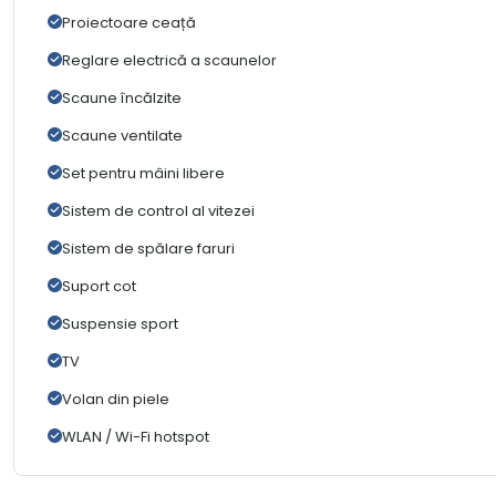
Proiectoare ceață
Reglare electrică a scaunelor
Scaune încălzite
Scaune ventilate
Set pentru mâini libere
Sistem de control al vitezei
Sistem de spălare faruri
Suport cot
Suspensie sport
TV
Volan din piele
WLAN / Wi-Fi hotspot