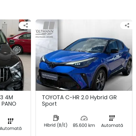
53 4M
TOYOTA C-HR 2.0 Hybrid GR
K PANO
Sport
Hibrid (B/E)
85.600 km
Automată
Automată