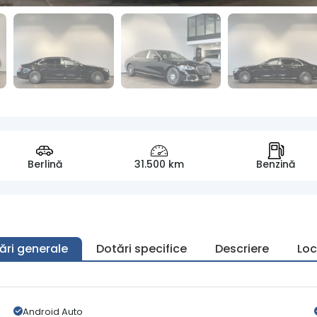
Berlină
31.500 km
Benzină
ări generale
Dotări specifice
Descriere
Loc
Android Auto