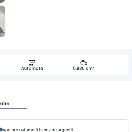
Automată
5.980 cm³
ație
Apelare automată în caz de urgență