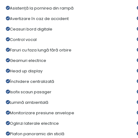
Asistență la pornirea din rampă
Avertizare în caz de accident
Ceasuri bord digitale
Control vocal
Faruri cu faza lungă fără orbire
Geamuri electrice
Head up display
Închidere centralizată
Isofix scaun pasager
Lumină ambientală
Monitorizare presiune anvelope
Oglinzi laterale electrice
Plafon panoramic din sticlă