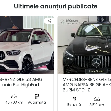
Ultimele anunțuri publicate
S-BENZ GLE 53 AMG
MERCEDES-BENZ GLE 
tronic Bur HighEnd
AMG NAPPA BEIGE AH
BURM STDHZ
45.703 km
Automată
Benzină
8.519 km