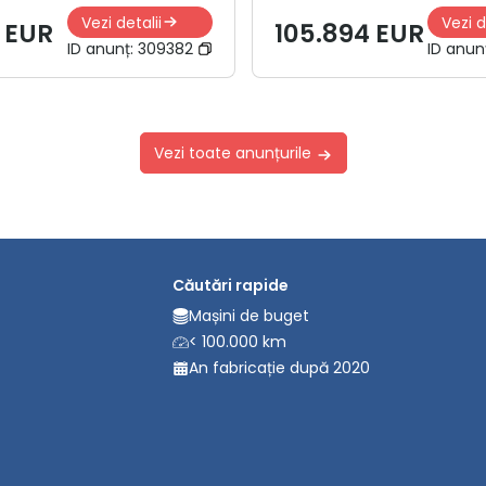
Vezi detalii
Vezi d
 EUR
105.894 EUR
ID anunț:
309382
ID anun
Vezi toate anunțurile
Căutări rapide
Mașini de buget
< 100.000 km
An fabricație după 2020