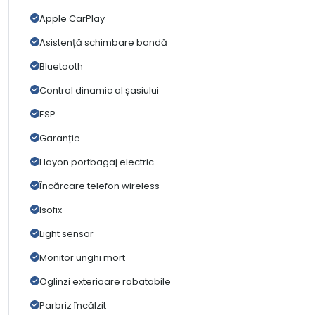
Apple CarPlay
Asistență schimbare bandă
Bluetooth
Control dinamic al șasiului
ESP
Garanție
Hayon portbagaj electric
Încărcare telefon wireless
Isofix
Light sensor
Monitor unghi mort
Oglinzi exterioare rabatabile
Parbriz încălzit