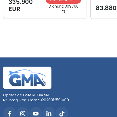
335.900
ID anunț:
309760
83.880
EUR
Operat de GMA MEDIA SRL
Nr. Inreg. Reg. Com.: J2020012591400