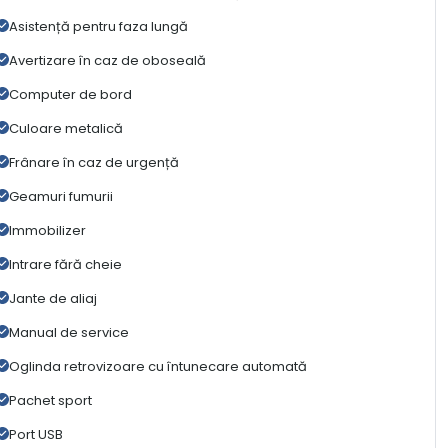
Asistență pentru faza lungă
Avertizare în caz de oboseală
Computer de bord
Culoare metalică
Frânare în caz de urgență
Geamuri fumurii
Immobilizer
Intrare fără cheie
Jante de aliaj
Manual de service
Oglinda retrovizoare cu întunecare automată
Pachet sport
Port USB