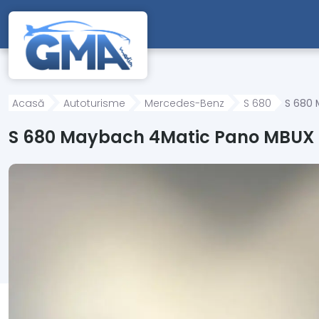
Mergi direct la conținutul principal
Acasă
Autoturisme
Mercedes-Benz
S 680
S 680 
S 680 Maybach 4Matic Pano MBUX 