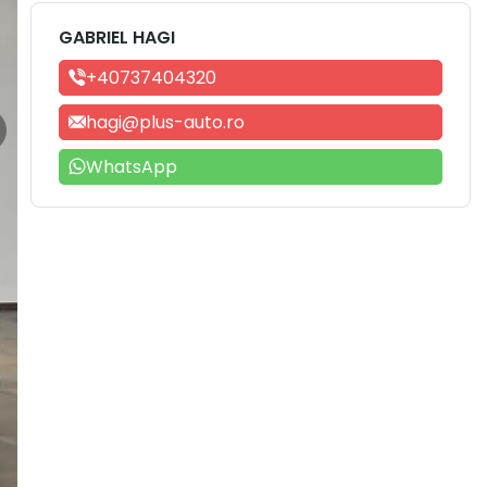
GABRIEL HAGI
+40737404320
hagi@plus-auto.ro
WhatsApp