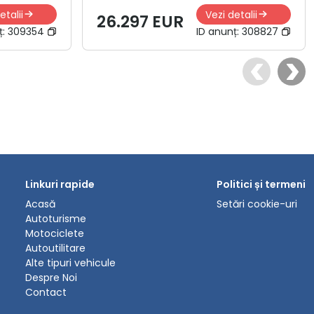
etalii
Vezi detalii
26.297 EUR
ț:
309354
ID anunț:
308827
Linkuri rapide
Politici și termeni
Acasă
Setări cookie-uri
Autoturisme
Motociclete
Autoutilitare
Alte tipuri vehicule
Despre Noi
Contact