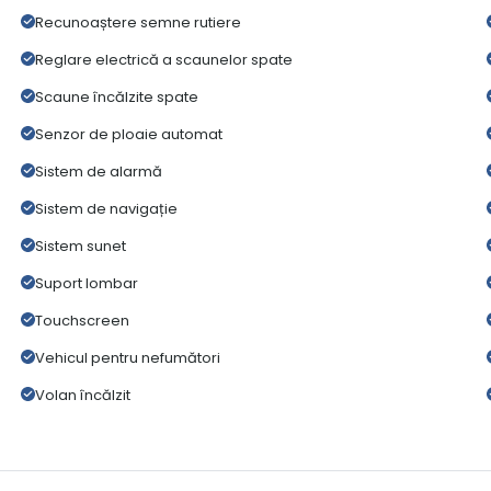
Recunoaștere semne rutiere
Reglare electrică a scaunelor spate
Scaune încălzite spate
Senzor de ploaie automat
Sistem de alarmă
Sistem de navigație
Sistem sunet
Suport lombar
Touchscreen
Vehicul pentru nefumători
Volan încălzit