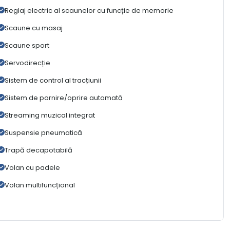
Reglaj electric al scaunelor cu funcție de memorie
Scaune cu masaj
Scaune sport
Servodirecție
Sistem de control al tracțiunii
Sistem de pornire/oprire automată
Streaming muzical integrat
Suspensie pneumatică
Trapă decapotabilă
Volan cu padele
Volan multifuncțional