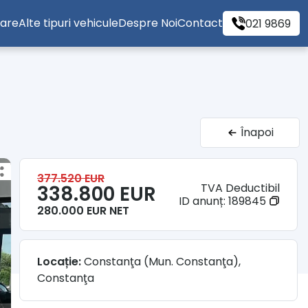
tare
Alte tipuri vehicule
Despre Noi
Contact
021 9869
Înapoi
377.520 EUR
TVA Deductibil
338.800 EUR
ID anunț:
189845
280.000 EUR NET
Locație:
Constanţa (Mun. Constanţa),
Constanţa