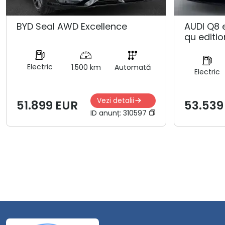
BYD Seal AWD Excellence
AUDI Q8 
qu editio
Electric
1.500 km
Automată
Electric
Vezi detalii
51.899 EUR
53.539
ID anunț:
310597