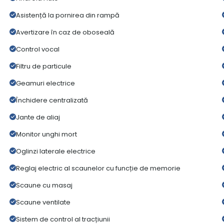
Asistență la pornirea din rampă
Avertizare în caz de oboseală
Control vocal
Filtru de particule
Geamuri electrice
Închidere centralizată
Jante de aliaj
Monitor unghi mort
Oglinzi laterale electrice
Reglaj electric al scaunelor cu funcție de memorie
Scaune cu masaj
Scaune ventilate
Sistem de control al tracțiunii