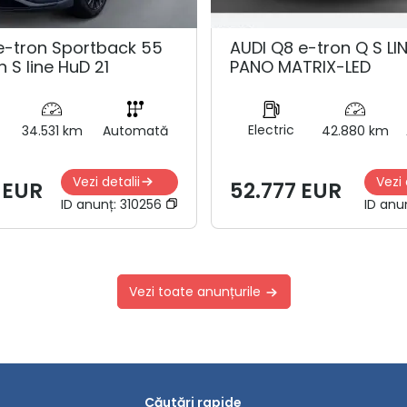
e-tron Sportback 55
AUDI Q8 e-tron Q S LI
n S line HuD 21
PANO MATRIX-LED
Electric
34.531 km
Automată
42.880 km
Vezi detalii
Vezi 
 EUR
52.777 EUR
ID anunț:
310256
ID anu
Vezi toate anunțurile
Căutări rapide