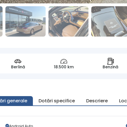
Berlină
18.500 km
Benzină
ări generale
Dotări specifice
Descriere
Loc
Android Auto