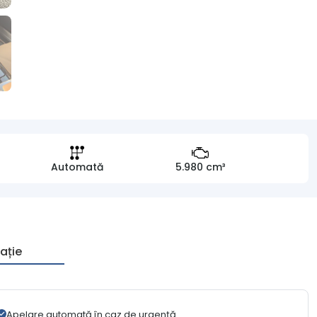
Automată
5.980 cm³
ație
Apelare automată în caz de urgență