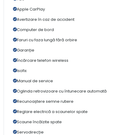
Apple CarPlay
Avertizare în caz de accident
Computer de bord
Faruri cu faza lungă fără orbire
Garanție
Încărcare telefon wireless
Isofix
Manual de service
Oglinda retrovizoare cu întunecare automată
Recunoaștere semne rutiere
Reglare electrică a scaunelor spate
Scaune încălzite spate
Servodirecție