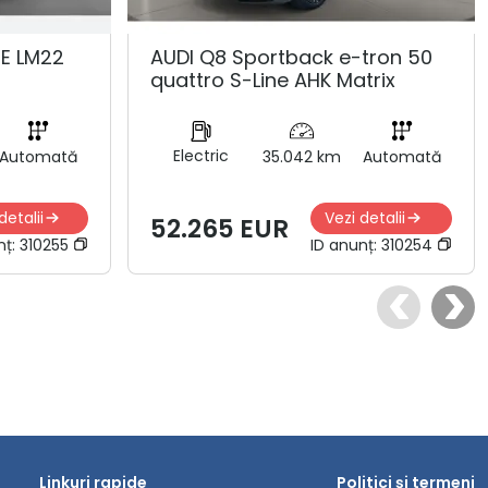
NE LM22
AUDI Q8 Sportback e-tron 50
quattro S-Line AHK Matrix
Electric
Automată
35.042 km
Automată
detalii
Vezi detalii
52.265 EUR
nț:
310255
ID anunț:
310254
Linkuri rapide
Politici și termeni