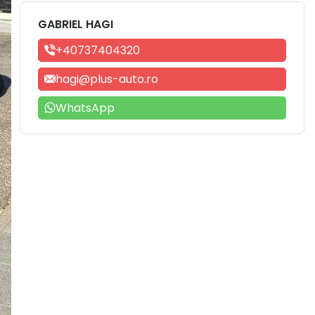
GABRIEL HAGI
+40737404320
hagi@plus-auto.ro
WhatsApp