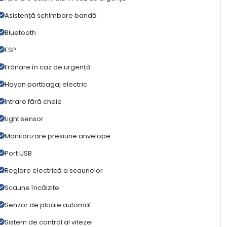
Asistență schimbare bandă
Bluetooth
ESP
Frânare în caz de urgență
Hayon portbagaj electric
Intrare fără cheie
Light sensor
Monitorizare presiune anvelope
Port USB
Reglare electrică a scaunelor
Scaune încălzite
Senzor de ploaie automat
Sistem de control al vitezei