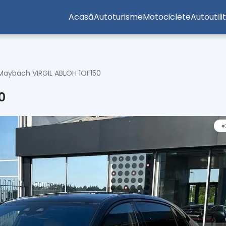
Acasă
Autoturisme
Motociclete
Autoutili
Maybach VIRGIL ABLOH 1OF150
0