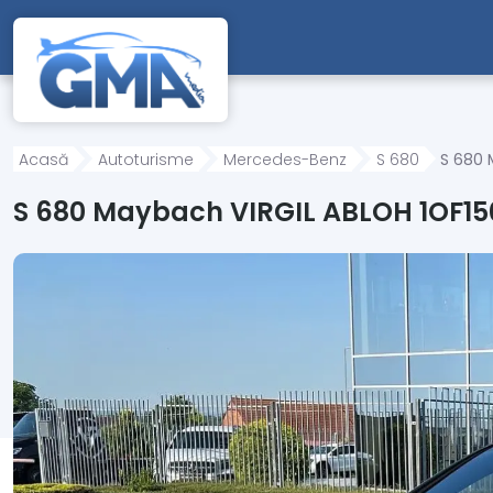
Mergi direct la conținutul principal
Acasă
Autoturisme
Mercedes-Benz
S 680
S 680 
S 680 Maybach VIRGIL ABLOH 1OF15