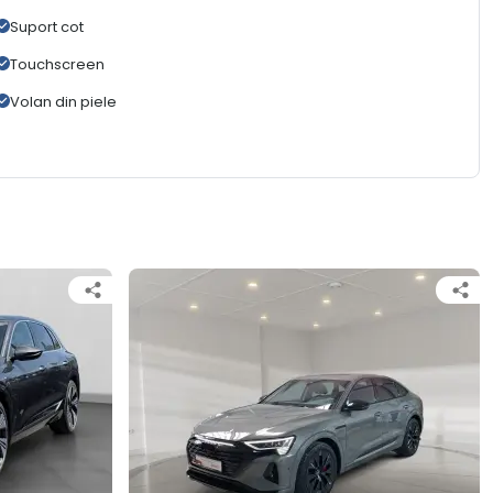
Suport cot
Touchscreen
Volan din piele