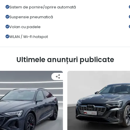
Sistem de pornire/oprire automată
Suspensie pneumatică
Volan cu padele
WLAN / Wi-Fi hotspot
Ultimele anunțuri publicate