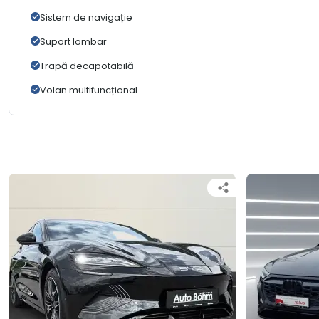
Sistem de navigație
Suport lombar
Trapă decapotabilă
Volan multifuncțional