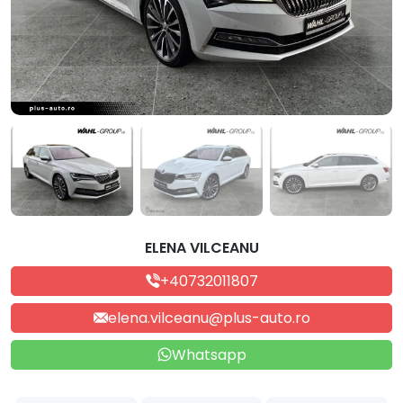
ELENA VILCEANU
+40732011807
elena.vilceanu@plus-auto.ro
Whatsapp