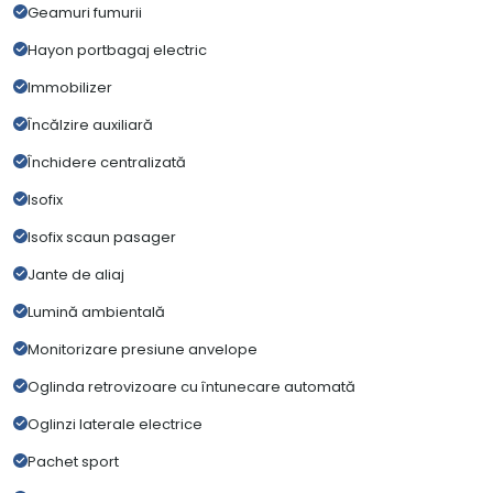
Geamuri fumurii
Hayon portbagaj electric
Immobilizer
Încălzire auxiliară
Închidere centralizată
Isofix
Isofix scaun pasager
Jante de aliaj
Lumină ambientală
Monitorizare presiune anvelope
Oglinda retrovizoare cu întunecare automată
Oglinzi laterale electrice
Pachet sport