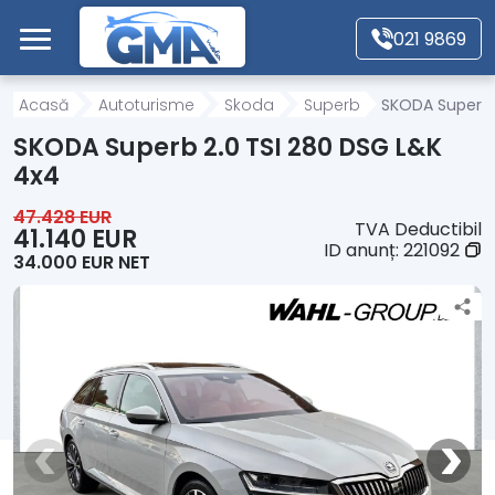
Mergi direct la conținutul principal
021 9869
Acasă
Acasă
Autoturisme
Skoda
Superb
SKODA Superb 
SKODA Superb 2.0 TSI 280 DSG L&K
Autoturisme
4x4
47.428 EUR
TVA Deductibil
Motociclete
41.140 EUR
ID anunț:
221092
34.000 EUR NET
Autoutilitare
Alte tipuri vehicule
Despre Noi
Contact