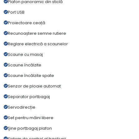
Plafon panoramic din sticlă
Port USB
Proiectoare ceață
Recunoaștere semne rutiere
Reglare electrică a scaunelor
Scaune cu masaj
Scaune încălzite
Scaune încălzite spate
Senzor de ploaie automat
Separator portbagaj
Servodirecție
Set pentru mâini libere
Şine portbagaj plafon
Sistem de control al tracțiunii