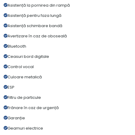
Asistență la pornirea din rampă
Asistență pentru faza lungă
Asistență schimbare bandă
Avertizare în caz de oboseală
Bluetooth
Ceasuri bord digitale
Control vocal
Culoare metalică
ESP
Filtru de particule
Frânare în caz de urgență
Garanție
Geamuri electrice