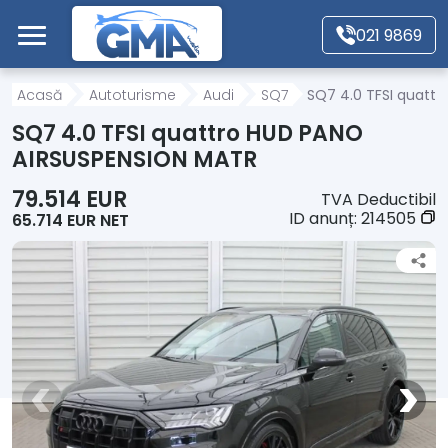
Mergi direct la conținutul principal
021 9869
Acasă
Acasă
Autoturisme
Audi
SQ7
SQ7 4.0 TFSI quatt
SQ7 4.0 TFSI quattro HUD PANO
Autoturisme
AIRSUSPENSION MATR
79.514 EUR
TVA Deductibil
Motociclete
ID anunț:
214505
65.714 EUR NET
Autoutilitare
Alte tipuri vehicule
Despre Noi
Contact