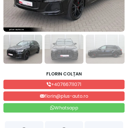
FLORIN COLȚAN
+40766711071
florin@plus-auto.ro
Whatsapp