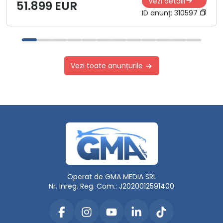
Vezi detalii
51.899 EUR
ID anunț:
310597
Vezi toate anunțurile
Operat de GMA MEDIA SRL
Nr. Inreg. Reg. Com.: J2020012591400