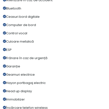
Avertizare în caz de accident
Bluetooth
Ceasuri bord digitale
Computer de bord
Control vocal
Culoare metalică
ESP
Frânare în caz de urgență
Garanție
Geamuri electrice
Hayon portbagaj electric
Head up display
Immobilizer
Încărcare telefon wireless