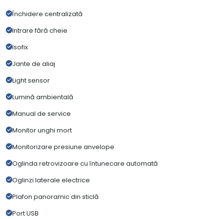
Închidere centralizată
Intrare fără cheie
Isofix
Jante de aliaj
Light sensor
Lumină ambientală
Manual de service
Monitor unghi mort
Monitorizare presiune anvelope
Oglinda retrovizoare cu întunecare automată
Oglinzi laterale electrice
Plafon panoramic din sticlă
Port USB