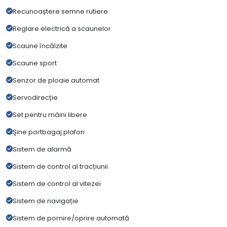
Recunoaștere semne rutiere
Reglare electrică a scaunelor
Scaune încălzite
Scaune sport
Senzor de ploaie automat
Servodirecție
Set pentru mâini libere
Şine portbagaj plafon
Sistem de alarmă
Sistem de control al tracțiunii
Sistem de control al vitezei
Sistem de navigație
Sistem de pornire/oprire automată