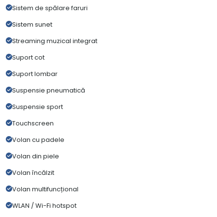
Sistem de spălare faruri
Sistem sunet
Streaming muzical integrat
Suport cot
Suport lombar
Suspensie pneumatică
Suspensie sport
Touchscreen
Volan cu padele
Volan din piele
Volan încălzit
Volan multifuncțional
WLAN / Wi-Fi hotspot