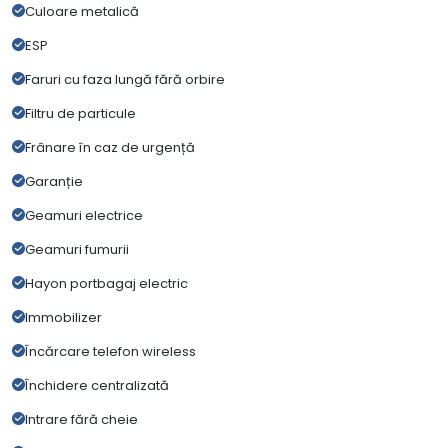
Culoare metalică
ESP
Faruri cu faza lungă fără orbire
Filtru de particule
Frânare în caz de urgență
Garanție
Geamuri electrice
Geamuri fumurii
Hayon portbagaj electric
Immobilizer
Încărcare telefon wireless
Închidere centralizată
Intrare fără cheie