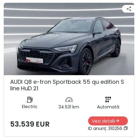
AUDI Q8 e-tron Sportback 55 qu edition S
line HuD 21
Electric
34.531 km
Automată
Vezi detalii
53.539 EUR
ID anunț:
310256