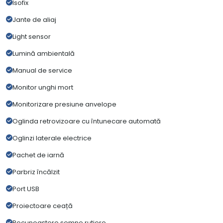
Isofix
Jante de aliaj
Light sensor
Lumină ambientală
Manual de service
Monitor unghi mort
Monitorizare presiune anvelope
Oglinda retrovizoare cu întunecare automată
Oglinzi laterale electrice
Pachet de iarnă
Parbriz încălzit
Port USB
Proiectoare ceață
Recunoaștere semne rutiere