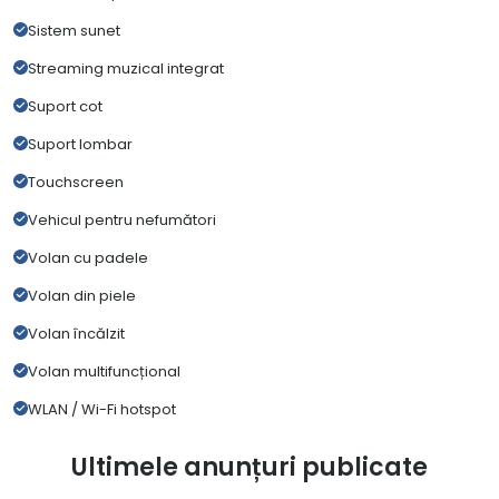
Sistem sunet
Streaming muzical integrat
Suport cot
Suport lombar
Touchscreen
Vehicul pentru nefumători
Volan cu padele
Volan din piele
Volan încălzit
Volan multifuncțional
WLAN / Wi-Fi hotspot
Ultimele anunțuri publicate