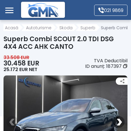
Mergi direct la conținutul principal
021 9869
Acasă
Acasă
Autoturisme
Skoda
Superb
Superb Combi
Superb Combi SCOUT 2.0 TDI DSG
Autoturisme
4X4 ACC AHK CANTO
33.508 EUR
TVA Deductibil
Motociclete
30.458 EUR
ID anunț:
187397
25.172 EUR NET
Autoutilitare
Alte tipuri vehicule
Despre Noi
Contact