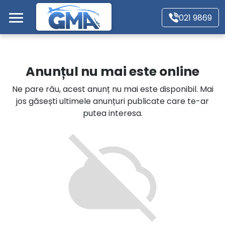
Mergi direct la conținutul principal
021 9869
Acasă
Anunțul nu mai este online
Autoturisme
Ne pare rău, acest anunț nu mai este disponibil. Mai
jos găsești ultimele anunțuri publicate care te-ar
Motociclete
putea interesa.
Autoutilitare
Alte tipuri vehicule
Despre Noi
Contact