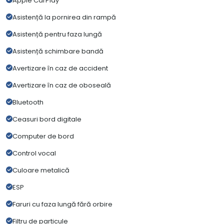
Apple CarPlay
Asistență la pornirea din rampă
Asistență pentru faza lungă
Asistență schimbare bandă
Avertizare în caz de accident
Avertizare în caz de oboseală
Bluetooth
Ceasuri bord digitale
Computer de bord
Control vocal
Culoare metalică
ESP
Faruri cu faza lungă fără orbire
Filtru de particule