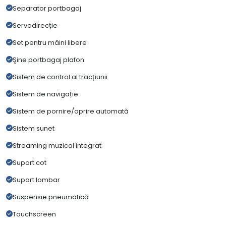
Separator portbagaj
Servodirecție
Set pentru mâini libere
Şine portbagaj plafon
Sistem de control al tracțiunii
Sistem de navigație
Sistem de pornire/oprire automată
Sistem sunet
Streaming muzical integrat
Suport cot
Suport lombar
Suspensie pneumatică
Touchscreen