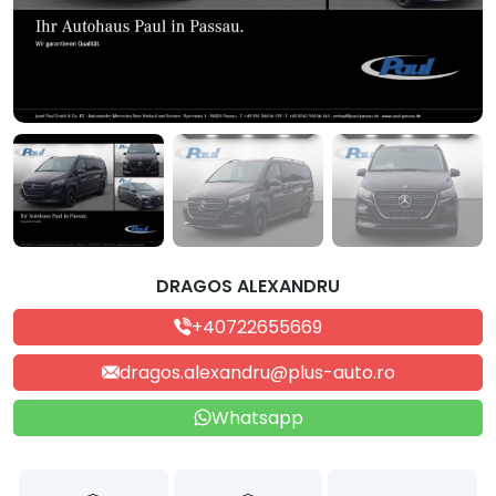
DRAGOS ALEXANDRU
+40722655669
dragos.alexandru@plus-auto.ro
Whatsapp