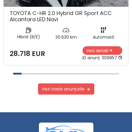
TOYOTA C-HR 2.0 Hybrid GR Sport ACC
Alcantara LED Navi
Hibrid (B/E)
30.630 km
Automată
Vezi detalii
28.718 EUR
ID anunț:
309957
Vezi toate anunțurile