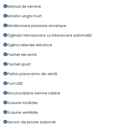
Manual de service
Monitor unghi mort
Monitorizare presiune anvelope
Oglinda retrovizoare cu întunecare automată
Oglinzi laterale electrice
Pachet de iarnă
Pachet sport
Plafon panoramic din sticlă
Port USB
Recunoaștere semne rutiere
Scaune încălzite
Scaune ventilate
Senzor de ploaie automat