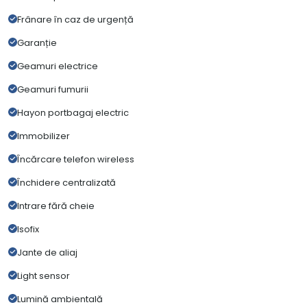
Frânare în caz de urgență
Garanție
Geamuri electrice
Geamuri fumurii
Hayon portbagaj electric
Immobilizer
Încărcare telefon wireless
Închidere centralizată
Intrare fără cheie
Isofix
Jante de aliaj
Light sensor
Lumină ambientală