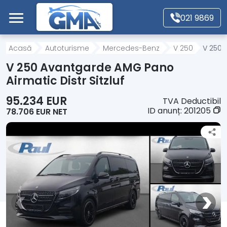
Mergi direct la conținutul principal
021 9869
Acasă
Acasă
Autoturisme
Mercedes-Benz
V 250
V 250 
V 250 Avantgarde AMG Pano
Autoturisme
Airmatic Distr Sitzluf
95.234 EUR
TVA Deductibil
Motociclete
ID anunț:
201205
78.706 EUR NET
Autoutilitare
Alte tipuri vehicule
Despre Noi
Contact