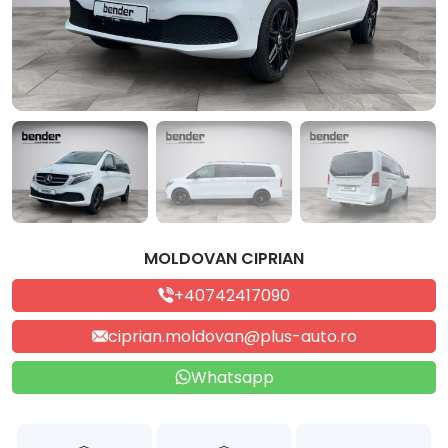
MOLDOVAN CIPRIAN
+40742417090
ciprian.moldovan@plus-auto.ro
Whatsapp