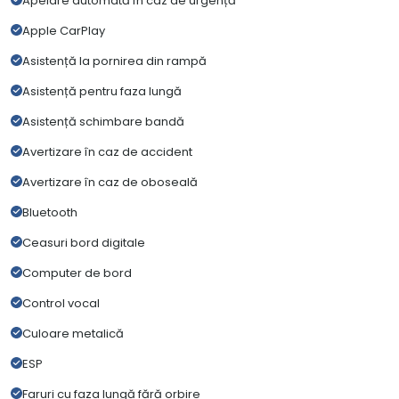
Apelare automată în caz de urgență
Apple CarPlay
Asistență la pornirea din rampă
Asistență pentru faza lungă
Asistență schimbare bandă
Avertizare în caz de accident
Avertizare în caz de oboseală
Bluetooth
Ceasuri bord digitale
Computer de bord
Control vocal
Culoare metalică
ESP
Faruri cu faza lungă fără orbire