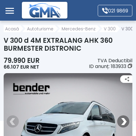
Mergi direct la conținutul principal
021 9869
Acasă
Acasă
Autoturisme
Mercedes-Benz
V 300
V 300 
V 300 d 4M EXTRALANG AHK 360
Autoturisme
BURMESTER DISTRONIC
79.990 EUR
TVA Deductibil
Motociclete
ID anunț:
183933
66.107 EUR NET
Autoutilitare
Alte tipuri vehicule
Despre Noi
Contact