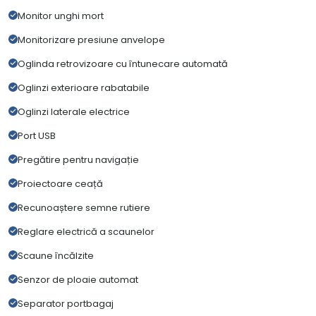
Monitor unghi mort
Monitorizare presiune anvelope
Oglinda retrovizoare cu întunecare automată
Oglinzi exterioare rabatabile
Oglinzi laterale electrice
Port USB
Pregătire pentru navigație
Proiectoare ceață
Recunoaștere semne rutiere
Reglare electrică a scaunelor
Scaune încălzite
Senzor de ploaie automat
Separator portbagaj