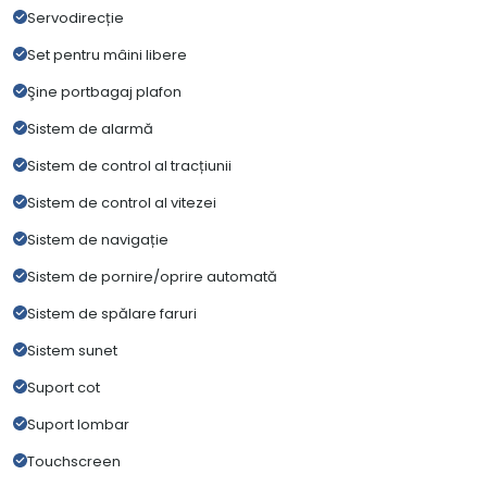
Servodirecție
Set pentru mâini libere
Şine portbagaj plafon
Sistem de alarmă
Sistem de control al tracțiunii
Sistem de control al vitezei
Sistem de navigație
Sistem de pornire/oprire automată
Sistem de spălare faruri
Sistem sunet
Suport cot
Suport lombar
Touchscreen