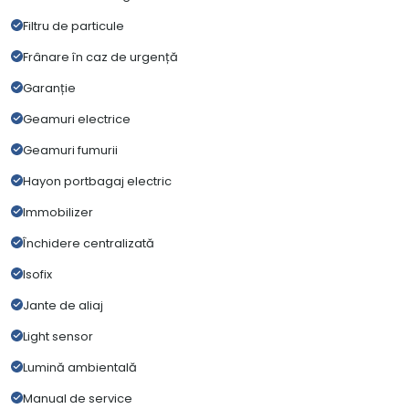
Filtru de particule
Frânare în caz de urgență
Garanție
Geamuri electrice
Geamuri fumurii
Hayon portbagaj electric
Immobilizer
Închidere centralizată
Isofix
Jante de aliaj
Light sensor
Lumină ambientală
Manual de service