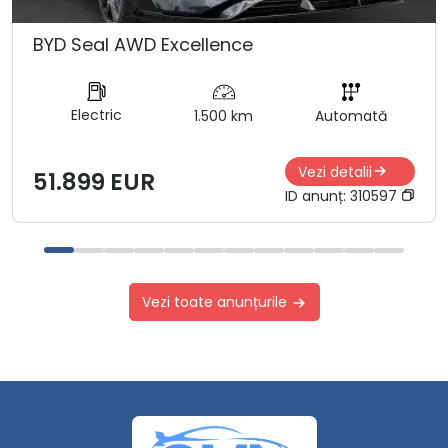
BYD Seal AWD Excellence
Electric
1.500 km
Automată
Vezi detalii
51.899 EUR
ID anunț:
310597
Vezi toate anunțurile