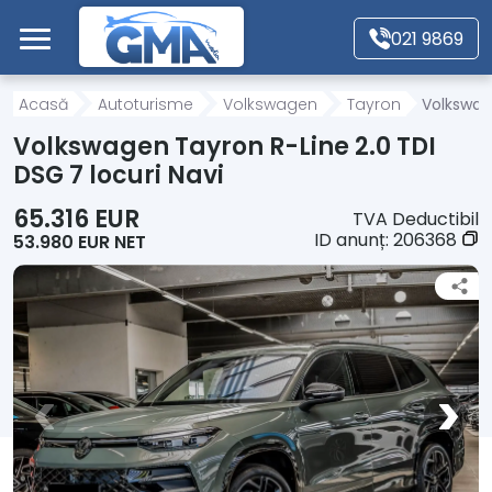
Mergi direct la conținutul principal
021 9869
Acasă
Acasă
Autoturisme
Volkswagen
Tayron
Volkswage
Volkswagen Tayron R-Line 2.0 TDI
Autoturisme
DSG 7 locuri Navi
65.316 EUR
TVA Deductibil
Motociclete
ID anunț:
206368
53.980 EUR NET
Autoutilitare
Alte tipuri vehicule
Despre Noi
Contact