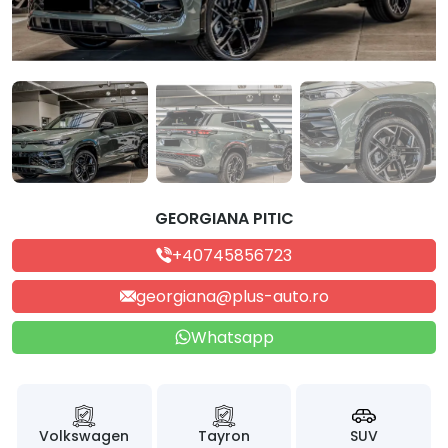
GEORGIANA PITIC
+40745856723
georgiana@plus-auto.ro
Whatsapp
Volkswagen
Tayron
SUV