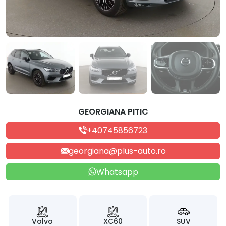
GEORGIANA PITIC
+40745856723
georgiana@plus-auto.ro
Whatsapp
Volvo
XC60
SUV