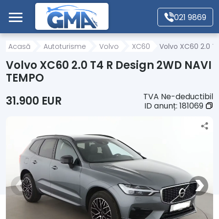
Mergi direct la conținutul principal
021 9869
Acasă
Acasă
Autoturisme
Volvo
XC60
Volvo XC60 2.0 T
Volvo XC60 2.0 T4 R Design 2WD NAVI
Autoturisme
TEMPO
TVA Ne-deductibil
31.900 EUR
Motociclete
ID anunț:
181069
Autoutilitare
Alte tipuri vehicule
Despre Noi
Contact