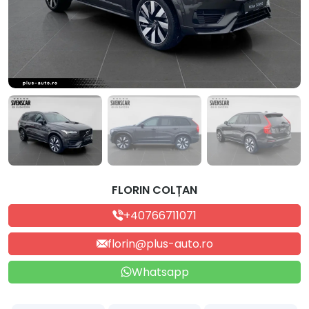
FLORIN COLȚAN
+40766711071
florin@plus-auto.ro
Whatsapp