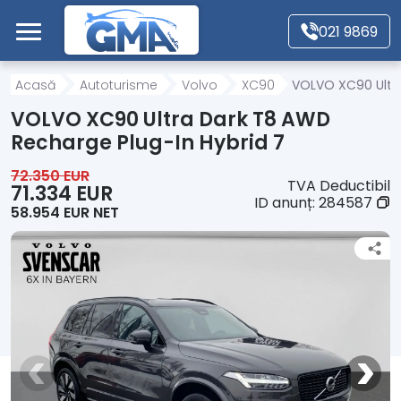
Mergi direct la conținutul principal
021 9869
Acasă
Acasă
Autoturisme
Volvo
XC90
VOLVO XC90 Ultra
VOLVO XC90 Ultra Dark T8 AWD
Autoturisme
Recharge Plug-In Hybrid 7
72.350 EUR
TVA Deductibil
Motociclete
71.334 EUR
ID anunț:
284587
58.954 EUR NET
Autoutilitare
Alte tipuri vehicule
Despre Noi
Contact