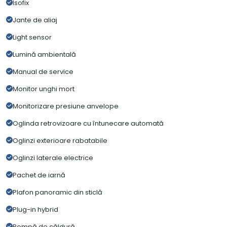
Isofix
Jante de aliaj
Light sensor
Lumină ambientală
Manual de service
Monitor unghi mort
Monitorizare presiune anvelope
Oglinda retrovizoare cu întunecare automată
Oglinzi exterioare rabatabile
Oglinzi laterale electrice
Pachet de iarnă
Plafon panoramic din sticlă
Plug-in hybrid
Pompă de căldură