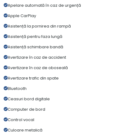
Apelare automată în caz de urgență
Apple CarPlay
Asistență la pornirea din rampă
Asistență pentru faza lungă
Asistență schimbare bandă
Avertizare în caz de accident
Avertizare în caz de oboseală
Avertizare trafic din spate
Bluetooth
Ceasuri bord digitale
Computer de bord
Control vocal
Culoare metalică