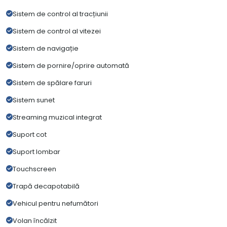
Sistem de control al tracțiunii
Sistem de control al vitezei
Sistem de navigație
Sistem de pornire/oprire automată
Sistem de spălare faruri
Sistem sunet
Streaming muzical integrat
Suport cot
Suport lombar
Touchscreen
Trapă decapotabilă
Vehicul pentru nefumători
Volan încălzit