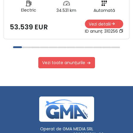
Electric
34.531 km
Automată
Vezi detalii
53.539 EUR
ID anunț:
310256
Vezi toate anunțurile
Operat de GMA MEDIA SRL