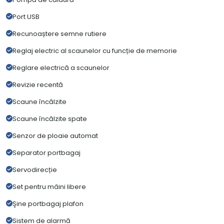
Port USB
Recunoaștere semne rutiere
Reglaj electric al scaunelor cu funcție de memorie
Reglare electrică a scaunelor
Revizie recentă
Scaune încălzite
Scaune încălzite spate
Senzor de ploaie automat
Separator portbagaj
Servodirecție
Set pentru mâini libere
Şine portbagaj plafon
Sistem de alarmă