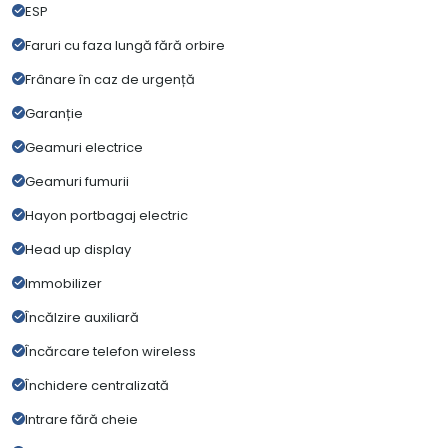
ESP
Faruri cu faza lungă fără orbire
Frânare în caz de urgență
Garanție
Geamuri electrice
Geamuri fumurii
Hayon portbagaj electric
Head up display
Immobilizer
Încălzire auxiliară
Încărcare telefon wireless
Închidere centralizată
Intrare fără cheie