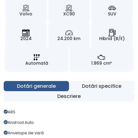
Volvo
XC90
SUV
2024
24.200 km
Hibrid (B/E)
Automată
1.969 cm³
Dotări generale
Dotări specifice
Descriere
ABS
Android Auto
Anvelope de vară