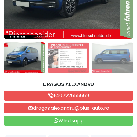
DRAGOS ALEXANDRU
+40722655669
dragos.alexandru@plus-auto.ro
Whatsapp