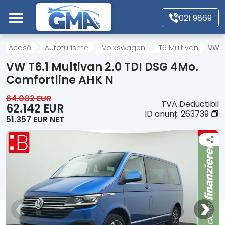
Mergi direct la conținutul principal
021 9869
Acasă
Acasă
Autoturisme
Volkswagen
T6 Multivan
VW T
VW T6.1 Multivan 2.0 TDI DSG 4Mo.
Autoturisme
Comfortline AHK N
64.002 EUR
TVA Deductibil
Motociclete
62.142 EUR
ID anunț:
263739
51.357 EUR NET
Autoutilitare
Alte tipuri vehicule
Despre Noi
Contact