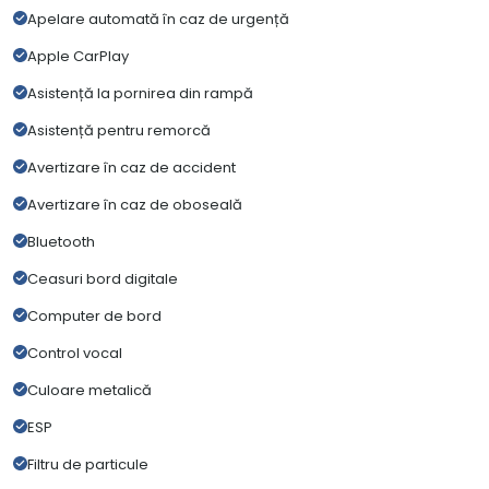
Apelare automată în caz de urgență
Apple CarPlay
Asistență la pornirea din rampă
Asistență pentru remorcă
Avertizare în caz de accident
Avertizare în caz de oboseală
Bluetooth
Ceasuri bord digitale
Computer de bord
Control vocal
Culoare metalică
ESP
Filtru de particule