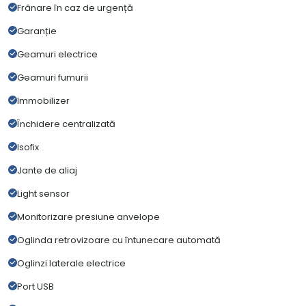
Frânare în caz de urgență
Garanție
Geamuri electrice
Geamuri fumurii
Immobilizer
Închidere centralizată
Isofix
Jante de aliaj
Light sensor
Monitorizare presiune anvelope
Oglinda retrovizoare cu întunecare automată
Oglinzi laterale electrice
Port USB