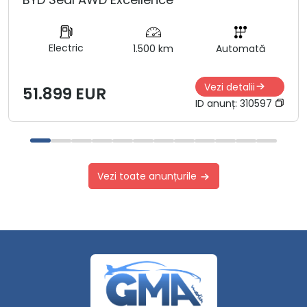
Electric
1.500 km
Automată
Vezi detalii
51.899 EUR
ID anunț:
310597
Vezi toate anunțurile