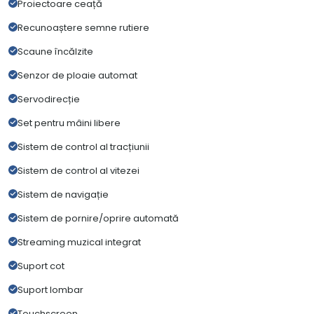
Proiectoare ceață
Recunoaștere semne rutiere
Scaune încălzite
Senzor de ploaie automat
Servodirecție
Set pentru mâini libere
Sistem de control al tracțiunii
Sistem de control al vitezei
Sistem de navigație
Sistem de pornire/oprire automată
Streaming muzical integrat
Suport cot
Suport lombar
Touchscreen