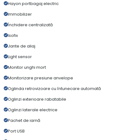
Hayon portbagaj electric
Immobilizer
Închidere centralizată
Isofix
Jante de aliaj
Light sensor
Monitor unghi mort
Monitorizare presiune anvelope
Oglinda retrovizoare cu întunecare automată
Oglinzi exterioare rabatabile
Oglinzi laterale electrice
Pachet de iarnă
Port USB