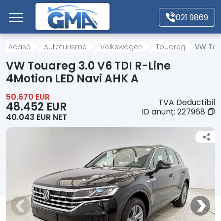
Mergi direct la conținutul principal
021 9869
Acasă
Acasă
Autoturisme
Volkswagen
Touareg
VW Toua
VW Touareg 3.0 V6 TDI R-Line
Autoturisme
4Motion LED Navi AHK A
50.670 EUR
TVA Deductibil
Motociclete
48.452 EUR
ID anunț:
227968
40.043 EUR NET
Autoutilitare
Alte tipuri vehicule
Despre Noi
Contact