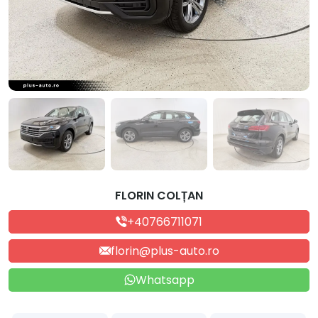
FLORIN COLȚAN
+40766711071
florin@plus-auto.ro
Whatsapp