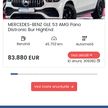
MERCEDES-BENZ GLE 53 AMG Pano
Distronic Bur HighEnd
Benzină
45.703 km
Automată
Vezi detalii
83.880 EUR
ID anunț:
309382
Vezi toate anunțurile