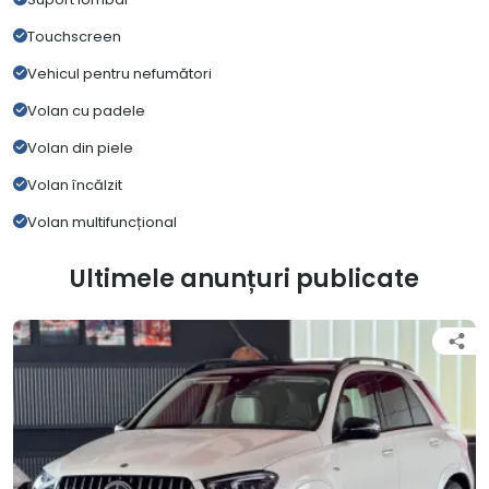
Touchscreen
Vehicul pentru nefumători
Volan cu padele
Volan din piele
Volan încălzit
Volan multifuncțional
Ultimele anunțuri publicate