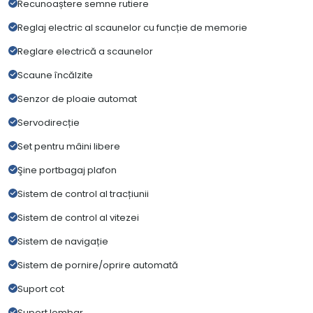
Recunoaștere semne rutiere
Reglaj electric al scaunelor cu funcție de memorie
Reglare electrică a scaunelor
Scaune încălzite
Senzor de ploaie automat
Servodirecție
Set pentru mâini libere
Şine portbagaj plafon
Sistem de control al tracțiunii
Sistem de control al vitezei
Sistem de navigație
Sistem de pornire/oprire automată
Suport cot
Suport lombar