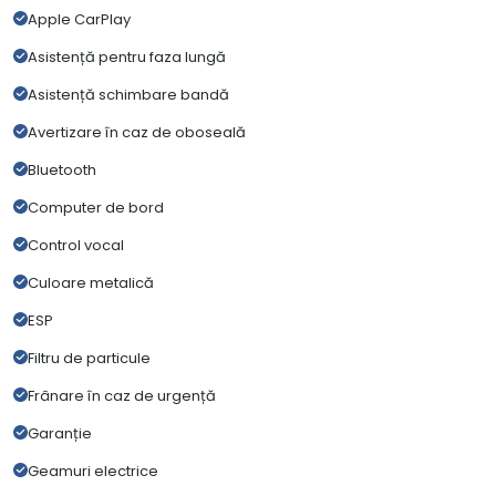
Apple CarPlay
Asistență pentru faza lungă
Asistență schimbare bandă
Avertizare în caz de oboseală
Bluetooth
Computer de bord
Control vocal
Culoare metalică
ESP
Filtru de particule
Frânare în caz de urgență
Garanție
Geamuri electrice