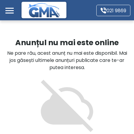
Mergi direct la conținutul principal
021 9869
Acasă
Anunțul nu mai este online
Autoturisme
Ne pare rău, acest anunț nu mai este disponibil. Mai
jos găsești ultimele anunțuri publicate care te-ar
Motociclete
putea interesa.
Autoutilitare
Alte tipuri vehicule
Despre Noi
Contact