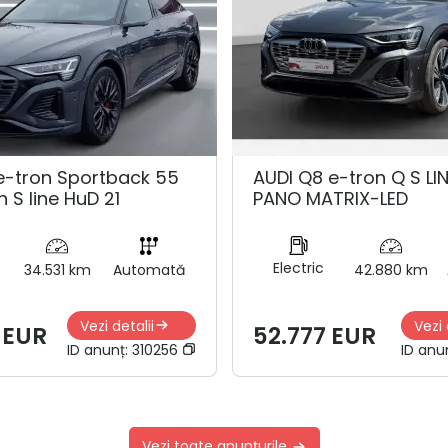
e-tron Sportback 55
AUDI Q8 e-tron Q S LI
n S line HuD 21
PANO MATRIX-LED
Electric
34.531 km
Automată
42.880 km
Vezi detalii
Vezi 
 EUR
52.777 EUR
ID anunț:
310256
ID anu
Vezi toate anunțurile