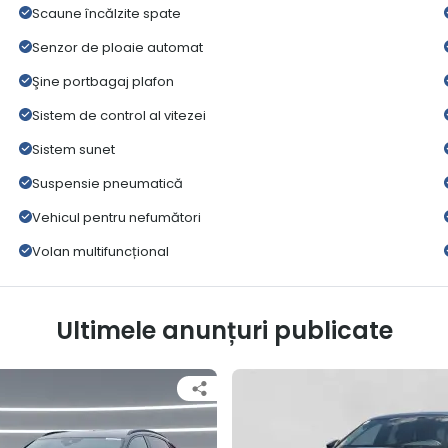
Scaune încălzite spate
Senzor de ploaie automat
Şine portbagaj plafon
Sistem de control al vitezei
Sistem sunet
Suspensie pneumatică
Vehicul pentru nefumători
Volan multifuncțional
Ultimele anunțuri publicate