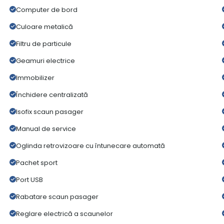
Computer de bord
Culoare metalică
Filtru de particule
Geamuri electrice
Immobilizer
Închidere centralizată
Isofix scaun pasager
Manual de service
Oglinda retrovizoare cu întunecare automată
Pachet sport
Port USB
Rabatare scaun pasager
Reglare electrică a scaunelor