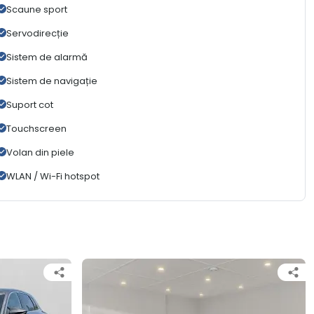
Scaune sport
Servodirecție
Sistem de alarmă
Sistem de navigație
Suport cot
Touchscreen
Volan din piele
WLAN / Wi-Fi hotspot