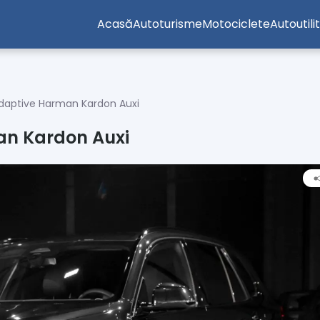
Acasă
Autoturisme
Motociclete
Autoutili
Adaptive Harman Kardon Auxi
an Kardon Auxi