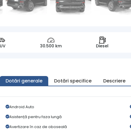
SUV
30.500 km
Diesel
Dotări generale
Dotări specifice
Descriere
Android Auto
Asistență pentru faza lungă
Avertizare în caz de oboseală