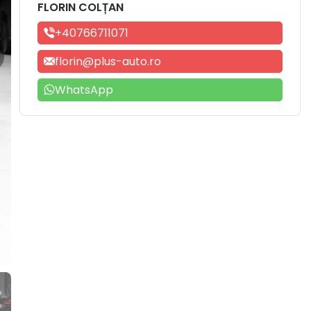
FLORIN COLȚAN
+40766711071
florin@plus-auto.ro
WhatsApp