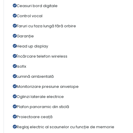
Ceasuri bord digitale
Control vocal
Faruri cu faza lungă fără orbire
Garanție
Head up display
Încărcare telefon wireless
Isofix
Lumină ambientală
Monitorizare presiune anvelope
Oglinzi laterale electrice
Plafon panoramic din sticlă
Proiectoare ceață
Reglaj electric al scaunelor cu funcție de memorie