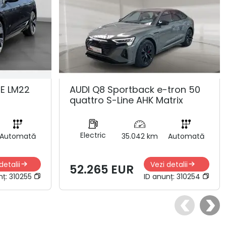
NE LM22
AUDI Q8 Sportback e-tron 50
quattro S-Line AHK Matrix
Electric
Automată
35.042 km
Automată
detalii
Vezi detalii
52.265 EUR
nț:
310255
ID anunț:
310254