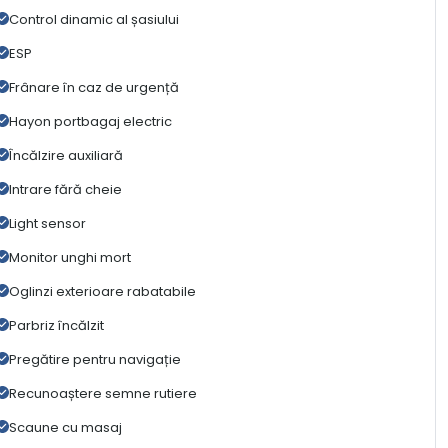
Control dinamic al șasiului
ESP
Frânare în caz de urgență
Hayon portbagaj electric
Încălzire auxiliară
Intrare fără cheie
Light sensor
Monitor unghi mort
Oglinzi exterioare rabatabile
Parbriz încălzit
Pregătire pentru navigație
Recunoaștere semne rutiere
Scaune cu masaj