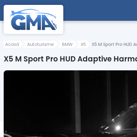
Mergi direct la conținutul principal
Acasă
Autoturisme
BMW
X5
X5 M Sport Pro HUD 
X5 M Sport Pro HUD Adaptive Harm