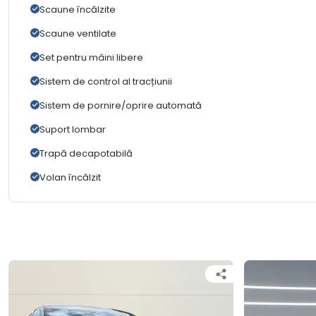
Scaune încălzite
Scaune ventilate
Set pentru mâini libere
Sistem de control al tracțiunii
Sistem de pornire/oprire automată
Suport lombar
Trapă decapotabilă
Volan încălzit