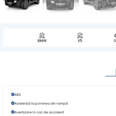
BMW
X5
ABS
Asistență la pornirea din rampă
Avertizare în caz de accident