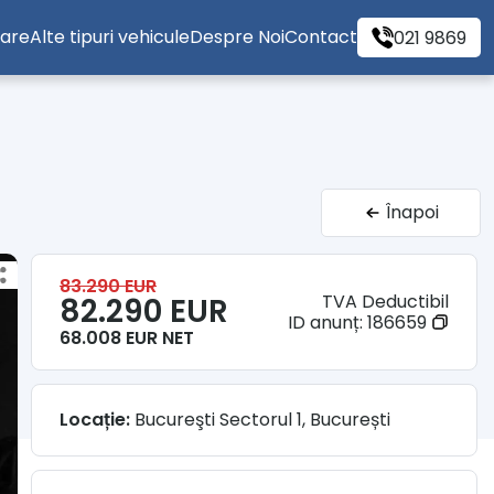
tare
Alte tipuri vehicule
Despre Noi
Contact
021 9869
Înapoi
83.290 EUR
TVA Deductibil
82.290 EUR
ID anunț:
186659
68.008 EUR NET
Locație:
Bucureşti Sectorul 1, București