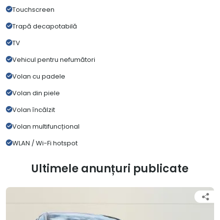
Touchscreen
Trapă decapotabilă
TV
Vehicul pentru nefumători
Volan cu padele
Volan din piele
Volan încălzit
Volan multifuncțional
WLAN / Wi-Fi hotspot
Ultimele anunțuri publicate