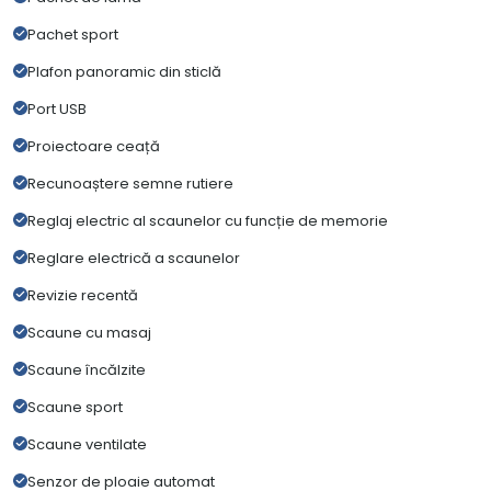
Pachet sport
Plafon panoramic din sticlă
Port USB
Proiectoare ceață
Recunoaștere semne rutiere
Reglaj electric al scaunelor cu funcție de memorie
Reglare electrică a scaunelor
Revizie recentă
Scaune cu masaj
Scaune încălzite
Scaune sport
Scaune ventilate
Senzor de ploaie automat