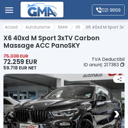
Mergi direct la conținutul principal
021 9869
Acasă
Acasă
Autoturisme
BMW
X6
X6 40xd M Sport 3x
X6 40xd M Sport 3xTV Carbon
Autoturisme
Massage ACC PanoSKY
75.338 EUR
TVA Deductibil
Motociclete
72.259 EUR
ID anunț:
217383
59.718 EUR NET
Autoutilitare
Alte tipuri vehicule
Despre Noi
Contact