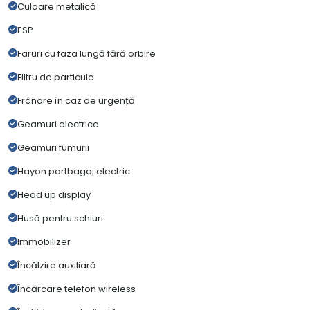
Culoare metalică
ESP
Faruri cu faza lungă fără orbire
Filtru de particule
Frânare în caz de urgență
Geamuri electrice
Geamuri fumurii
Hayon portbagaj electric
Head up display
Husă pentru schiuri
Immobilizer
Încălzire auxiliară
Încărcare telefon wireless