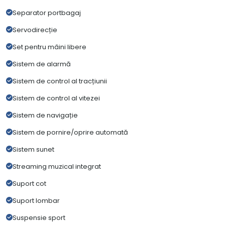
Separator portbagaj
Servodirecție
Set pentru mâini libere
Sistem de alarmă
Sistem de control al tracțiunii
Sistem de control al vitezei
Sistem de navigație
Sistem de pornire/oprire automată
Sistem sunet
Streaming muzical integrat
Suport cot
Suport lombar
Suspensie sport