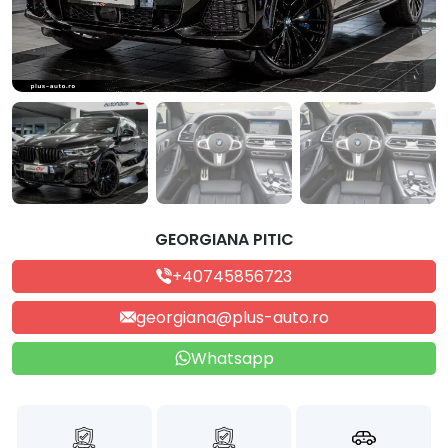
GEORGIANA PITIC
+40745856723
georgiana@plus-auto.ro
Whatsapp