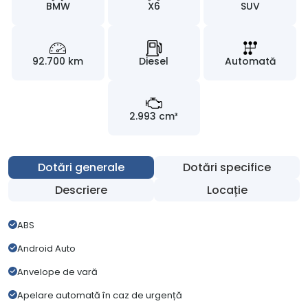
BMW
X6
SUV
92.700 km
Diesel
Automată
2.993 cm³
Dotări generale
Dotări specifice
Descriere
Locație
ABS
Android Auto
Anvelope de vară
Apelare automată în caz de urgență