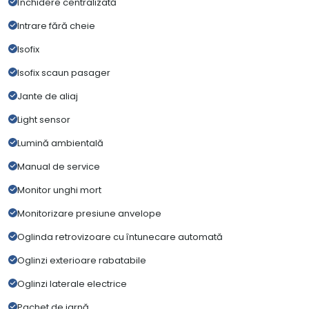
Închidere centralizată
Intrare fără cheie
Isofix
Isofix scaun pasager
Jante de aliaj
Light sensor
Lumină ambientală
Manual de service
Monitor unghi mort
Monitorizare presiune anvelope
Oglinda retrovizoare cu întunecare automată
Oglinzi exterioare rabatabile
Oglinzi laterale electrice
Pachet de iarnă