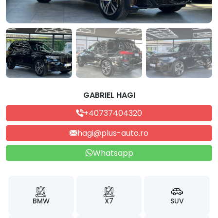
GABRIEL HAGI
+40737404320
hagi@plus-auto.ro
Whatsapp
BMW
X7
SUV