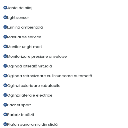
Jante de aliaj
Light sensor
Lumină ambientală
Manual de service
Monitor unghi mort
Monitorizare presiune anvelope
Oglindă laterală virtuală
Oglinda retrovizoare cu întunecare automată
Oglinzi exterioare rabatabile
Oglinzi laterale electrice
Pachet sport
Parbriz încălzit
Plafon panoramic din sticlă