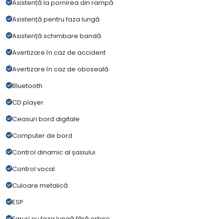
Asistență la pornirea din rampă
Asistență pentru faza lungă
Asistență schimbare bandă
Avertizare în caz de accident
Avertizare în caz de oboseală
Bluetooth
CD player
Ceasuri bord digitale
Computer de bord
Control dinamic al șasiului
Control vocal
Culoare metalică
ESP
Faruri cu faza lungă fără orbire