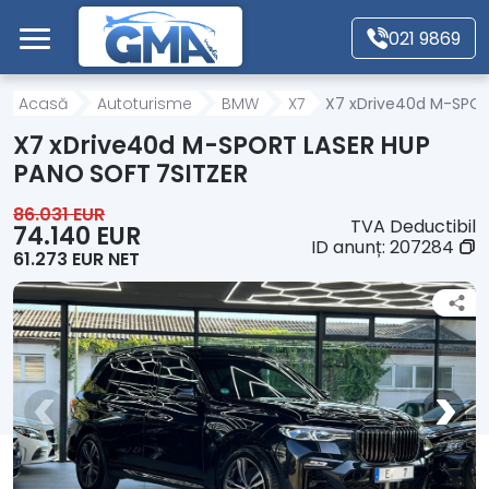
Mergi direct la conținutul principal
021 9869
Acasă
Acasă
Autoturisme
BMW
X7
X7 xDrive40d M-SPOR
X7 xDrive40d M-SPORT LASER HUP
Autoturisme
PANO SOFT 7SITZER
86.031 EUR
TVA Deductibil
Motociclete
74.140 EUR
ID anunț:
207284
61.273 EUR NET
Autoutilitare
Alte tipuri vehicule
Despre Noi
Contact