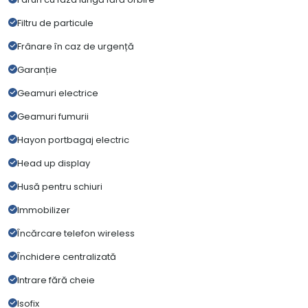
Filtru de particule
Frânare în caz de urgență
Garanție
Geamuri electrice
Geamuri fumurii
Hayon portbagaj electric
Head up display
Husă pentru schiuri
Immobilizer
Încărcare telefon wireless
Închidere centralizată
Intrare fără cheie
Isofix