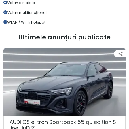
Volan din piele
Volan multifuncțional
WLAN / Wi-Fi hotspot
Ultimele anunțuri publicate
AUDI Q8 e-tron Sportback 55 qu edition S
line HuD 21