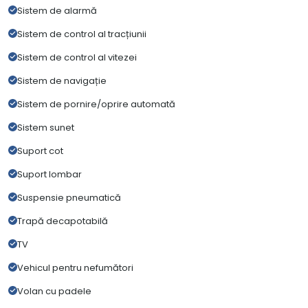
Sistem de alarmă
Sistem de control al tracțiunii
Sistem de control al vitezei
Sistem de navigație
Sistem de pornire/oprire automată
Sistem sunet
Suport cot
Suport lombar
Suspensie pneumatică
Trapă decapotabilă
TV
Vehicul pentru nefumători
Volan cu padele