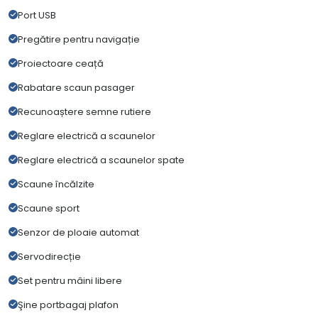
Port USB
Pregătire pentru navigație
Proiectoare ceață
Rabatare scaun pasager
Recunoaștere semne rutiere
Reglare electrică a scaunelor
Reglare electrică a scaunelor spate
Scaune încălzite
Scaune sport
Senzor de ploaie automat
Servodirecție
Set pentru mâini libere
Şine portbagaj plafon