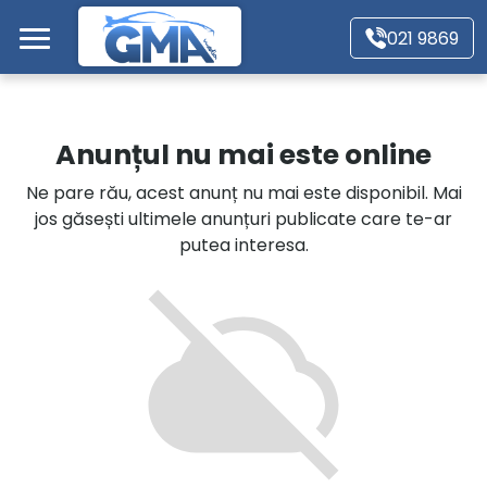
Mergi direct la conținutul principal
021 9869
Acasă
Anunțul nu mai este online
Autoturisme
Ne pare rău, acest anunț nu mai este disponibil. Mai
jos găsești ultimele anunțuri publicate care te-ar
Motociclete
putea interesa.
Autoutilitare
Alte tipuri vehicule
Despre Noi
Contact