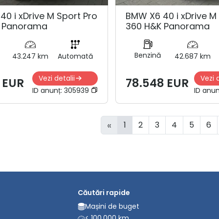
0 i xDrive M Sport Pro
BMW X6 40 i xDrive M
K Panorama
360 H&K Panorama
Benzină
43.247 km
Automată
42.687 km
Vezi detalii
Vezi d
 EUR
78.548 EUR
ID anunț:
305939
ID anun
«
1
2
3
4
5
6
Căutări rapide
Mașini de buget
< 100.000 km