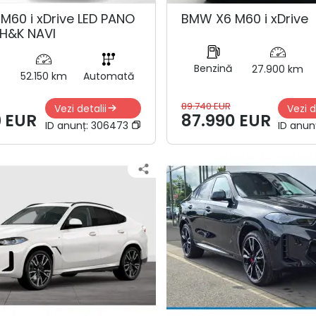
M60 i xDrive LED PANO
BMW X6 M60 i xDrive
H&K NAVI
Benzină
27.900 km
52.150 km
Automată
89.740 EUR
Vezi detalii
Vezi d
9 EUR
87.990 EUR
ID anunț:
306473
ID anun