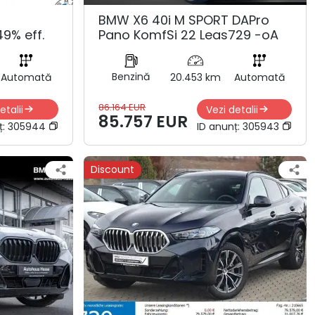
BMW X6 40i M SPORT DAPro
9% eff.
Pano KomfSi 22 Leas729 -oA
Benzină
Automată
20.453 km
Automată
86.164 EUR
etalii
Vezi detalii
85.757 EUR
ț:
305944
ID anunț:
305943
Discount