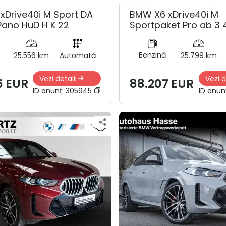
xDrive40i M Sport DA
BMW X6 xDrive40i M
Pano HuD H K 22
Sportpaket Pro ab 3 4
Benzină
25.556 km
Automată
25.799 km
Vezi detalii
Vezi d
5 EUR
88.207 EUR
ID anunț:
305945
ID anun