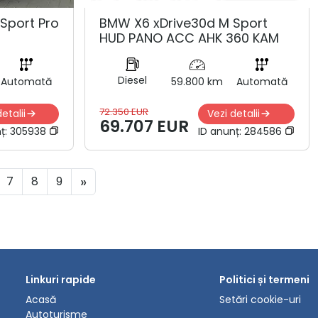
 Sport Pro
BMW X6 xDrive30d M Sport
HUD PANO ACC AHK 360 KAM
Diesel
Automată
59.800 km
Automată
72.350 EUR
etalii
Vezi detalii
69.707 EUR
ț:
305938
ID anunț:
284586
»
7
8
9
Linkuri rapide
Politici și termeni
Acasă
Setări cookie-uri
Autoturisme