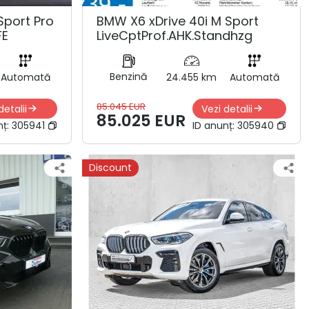
Sport Pro
BMW X6 xDrive 40i M Sport
FE
LiveCptProf.AHK.Standhzg
Benzină
Automată
24.455 km
Automată
85.045 EUR
detalii
Vezi detalii
85.025 EUR
nț:
305941
ID anunț:
305940
Discount