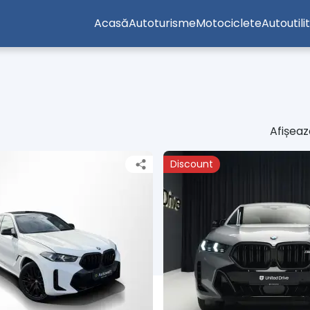
Acasă
Autoturisme
Motociclete
Autoutili
Afișează
Discount