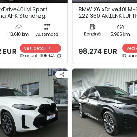
xDrive40i M Sport
BMW X6 xDrive40i M-
a AHK Standhzg.
22Z 360 AktLENK LUFT
Benzină
13.610 km
Automată
5.985 km
Vezi detalii
Vezi 
2 EUR
98.274 EUR
ID anunț:
305942
ID anu