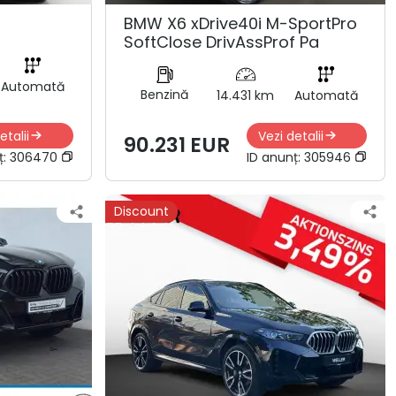
BMW X6 xDrive40i M-SportPro
SoftClose DrivAssProf Pa
Automată
Benzină
14.431 km
Automată
etalii
Vezi detalii
90.231 EUR
ț:
306470
ID anunț:
305946
Discount