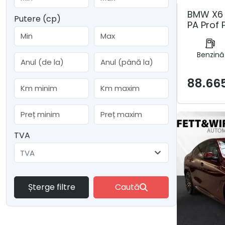
BMW X6 
Putere (cp)
PA Prof 
Benzină
88.66
TVA
TVA
Șterge filtre
Caută