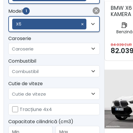
BMW X6 
Model
1
KAMERA 
X6
Benzină
Caroserie
84.039 EUR
Caroserie
82.03
Combustibil
Combustibil
Cutie de viteze
Cutie de viteze
Tracțiune 4x4
Capacitate cilindrică (cm3)