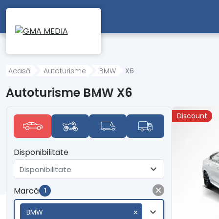
Mergi direct la conținutul principal
Acasă
Autoturisme
BMW
X6
Autoturisme BMW X6
Discount
Disponibilitate
Disponibilitate
Marcă
1
BMW