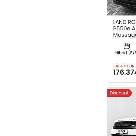
LAND RO
P550e A
Massag
Hibrid (B/
188.471 EUR
176.37
Discount