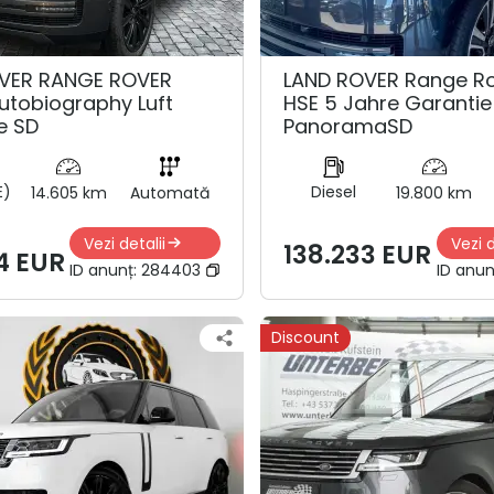
VER RANGE ROVER
LAND ROVER Range R
utobiography Luft
HSE 5 Jahre Garantie
e SD
PanoramaSD
E)
Diesel
14.605 km
Automată
19.800 km
Vezi detalii
Vezi d
138.233 EUR
4 EUR
ID anunț:
284403
ID anun
Discount