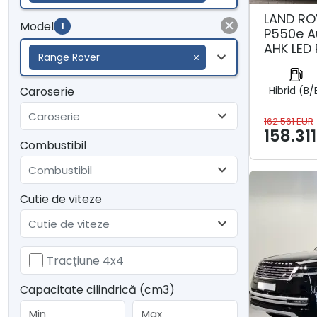
LAND RO
Model
1
P550e A
AHK LED
Range Rover
Caroserie
Hibrid (B/
Caroserie
162.561 EUR
158.31
Combustibil
Combustibil
Cutie de viteze
Cutie de viteze
Tracțiune 4x4
Capacitate cilindrică (cm3)