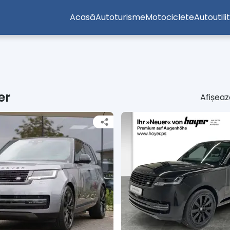
Acasă
Autoturisme
Motociclete
Autoutili
er
Afișează