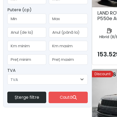
Putere (cp)
LAND RO
P550e A
Hibrid (B/
153.52
TVA
Discount
TVA
Șterge filtre
Caută