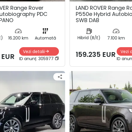
VER Range Rover
LAND ROVER Range R
utobiography PDC
P550e Hybrid Autobi
 PANO
SWB DAB
E)
Hibrid (B/E)
16.200 km
Automată
7.100 km
Vezi detalii
Vezi d
159.235 EUR
1 EUR
ID anunț:
305977
ID anun