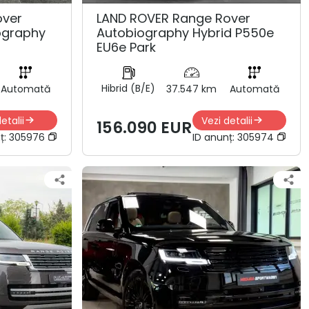
over
LAND ROVER Range Rover
ography
Autobiography Hybrid P550e
EU6e Park
Hibrid (B/E)
Automată
37.547 km
Automată
etalii
Vezi detalii
156.090 EUR
ț:
305976
ID anunț:
305974