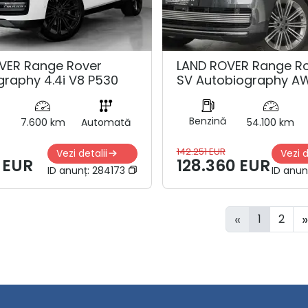
VER Range Rover
LAND ROVER Range R
graphy 4.4i V8 P530
SV Autobiography A
Benzină
7.600 km
Automată
54.100 km
142.251 EUR
Vezi detalii
Vezi d
1 EUR
128.360 EUR
ID anunț:
284173
ID anun
«
»
1
2