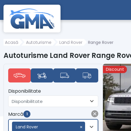
Mergi direct la conținutul principal
Acasă
Autoturisme
Land Rover
Range Rover
Autoturisme Land Rover Range Rov
Discount
Disponibilitate
Disponibilitate
Marcă
1
Land Rover