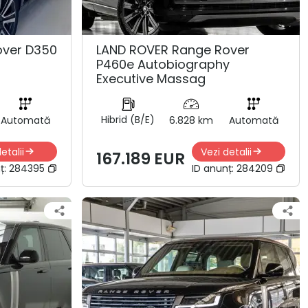
over D350
LAND ROVER Range Rover
P460e Autobiography
Executive Massag
Hibrid (B/E)
Automată
6.828 km
Automată
etalii
Vezi detalii
167.189 EUR
ț:
284395
ID anunț:
284209