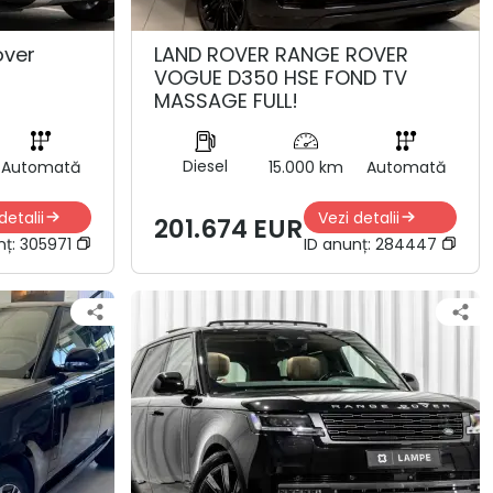
over
LAND ROVER RANGE ROVER
VOGUE D350 HSE FOND TV
MASSAGE FULL!
Diesel
Automată
15.000 km
Automată
detalii
Vezi detalii
201.674 EUR
nț:
305971
ID anunț:
284447