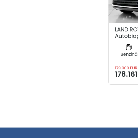
LAND RO
Autobio
Benzină
179.900 EUR
178.16