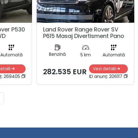
over P530
Land Rover Range Rover SV
WD
P615 Masaj Divertisment Pano
Benzină
Automată
5 km
Automată
etalii
Vezi detalii
282.535 EUR
ț:
269405
ID anunț:
206117