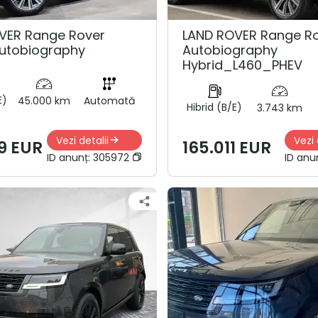
VER Range Rover
LAND ROVER Range R
utobiography
Autobiography
Hybrid_L460_PHEV
E)
45.000 km
Automată
Hibrid (B/E)
3.743 km
Vezi detalii
Vezi 
9 EUR
165.011 EUR
ID anunț:
305972
ID anu