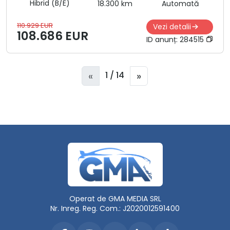
Hibrid (B/E)
18.300 km
Automată
110.929 EUR
Vezi detalii
108.686 EUR
ID anunț:
284515
«
»
1 / 14
Operat de GMA MEDIA SRL
Nr. Inreg. Reg. Com.: J2020012591400