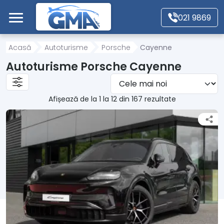
Mergi direct la conținutul principal
021 9869
Acasă
Acasă
Autoturisme
Porsche
Cayenne
Autoturisme Porsche Cayenne
Autoturisme
Afișează de la 1 la 12 din 167 rezultate
Motociclete
Autoutilitare
Alte tipuri vehicule
Despre Noi
Contact