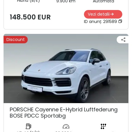
Hibrid (B/E)
9.900 km
Automată
Vezi detalii
148.500 EUR
ID anunț:
291589
Discount
PORSCHE Cayenne E-Hybrid Luftfederung
BOSE PDCC Sportabg