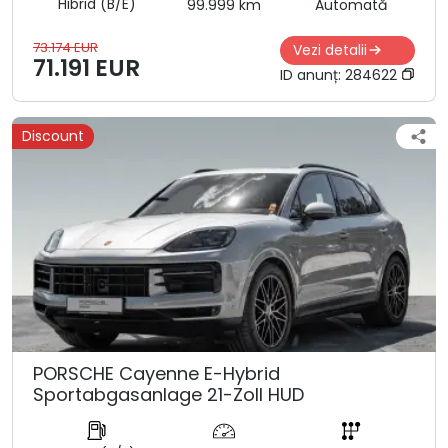
Hibrid (B/E)
99.999 km
Automată
73.174 EUR
Vezi detalii
71.191 EUR
ID anunț:
284622
Discount
PORSCHE Cayenne E-Hybrid
Sportabgasanlage 21-Zoll HUD