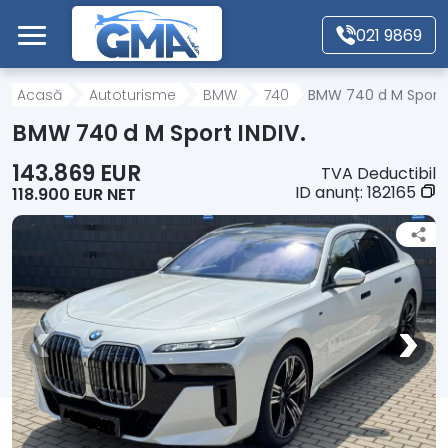
Mergi direct la conținutul principal
021 9869
Acasă
Acasă
Autoturisme
BMW
740
BMW 740 d M Sport 
BMW 740 d M Sport INDIV.
Autoturisme
143.869 EUR
TVA Deductibil
ID anunț:
182165
118.900 EUR NET
Motociclete
Autoutilitare
Alte tipuri vehicule
Despre Noi
Contact