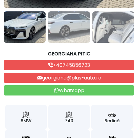
GEORGIANA PITIC
+40745856723
georgiana@plus-auto.ro
Whatsapp
BMW
740
Berlină