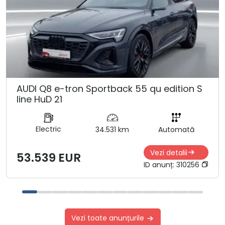
AUDI Q8 e-tron Sportback 55 qu edition S
line HuD 21
Electric
34.531 km
Automată
Vezi detalii
53.539 EUR
ID anunț:
310256
Vezi toate anunțurile