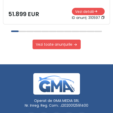
Vezi detalii
51.899 EUR
ID anunț:
310597
Vezi toate anunțurile
Operat de GMA MEDIA SRL
Nr. Inreg. Reg. Com.: J2020012591400