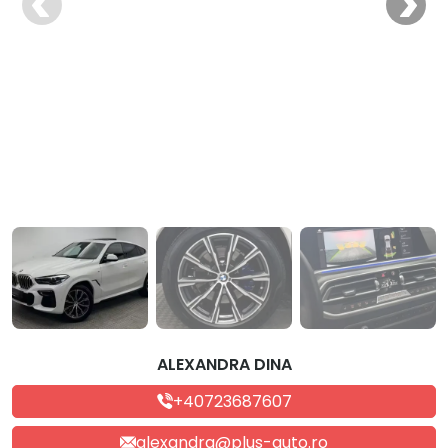
ALEXANDRA DINA
+40723687607
alexandra@plus-auto.ro