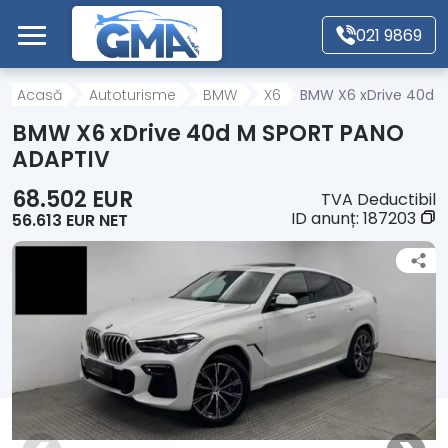
Mergi direct la conținutul principal
021 9869
Acasă
Acasă
Autoturisme
BMW
X6
BMW X6 xDrive 40d 
BMW X6 xDrive 40d M SPORT PANO
Autoturisme
ADAPTIV
68.502 EUR
TVA Deductibil
Motociclete
ID anunț:
187203
56.613 EUR NET
Autoutilitare
Alte tipuri vehicule
Despre Noi
Contact