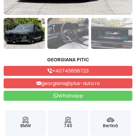
GEORGIANA PITIC
+40745856723
georgiana@plus-auto.ro
Whatsapp
BMW
740
Berlină