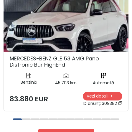
MERCEDES-BENZ GLE 53 AMG Pano
Distronic Bur HighEnd
Benzină
45.703 km
Automată
Vezi detalii
83.880 EUR
ID anunț:
309382