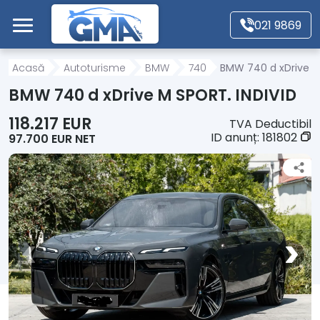
Mergi direct la conținutul principal
021 9869
Acasă
Acasă
Autoturisme
BMW
740
BMW 740 d xDrive M
BMW 740 d xDrive M SPORT. INDIVID
Autoturisme
118.217 EUR
TVA Deductibil
ID anunț:
181802
97.700 EUR NET
Motociclete
Autoutilitare
Alte tipuri vehicule
Despre Noi
Contact