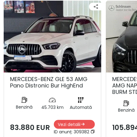
MERCEDES-BENZ GLE 53 AMG
MERCEDE
Pano Distronic Bur HighEnd
AMG NAP
BURM ST
Benzină
45.703 km
Automată
Benzină
Vezi detalii
83.880 EUR
105.89
ID anunț:
309382