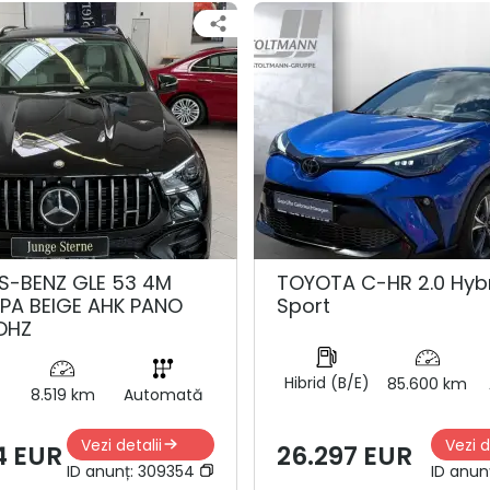
S-BENZ GLE 53 4M
TOYOTA C-HR 2.0 Hyb
PA BEIGE AHK PANO
Sport
DHZ
Hibrid (B/E)
85.600 km
8.519 km
Automată
Vezi detalii
Vezi d
4 EUR
26.297 EUR
ID anunț:
309354
ID anun