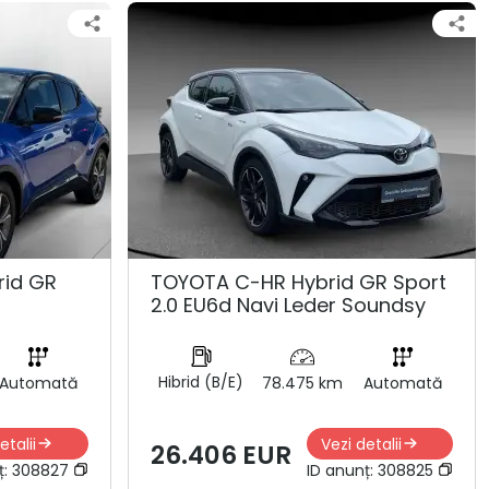
rid GR
TOYOTA C-HR Hybrid GR Sport
2.0 EU6d Navi Leder Soundsy
Hibrid (B/E)
Automată
78.475 km
Automată
etalii
Vezi detalii
26.406 EUR
ț:
308827
ID anunț:
308825