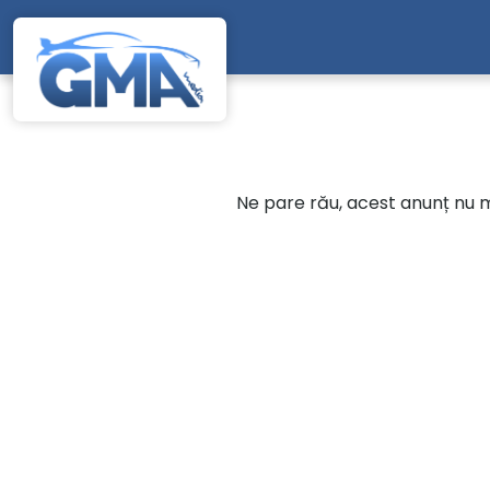
Mergi direct la conținutul principal
Ne pare rău, acest anunț nu ma