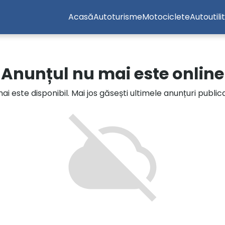
Acasă
Autoturisme
Motociclete
Autoutili
Anunțul nu mai este online
i este disponibil. Mai jos găsești ultimele anunțuri publi