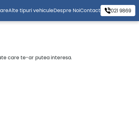
tare
Alte tipuri vehicule
Despre Noi
Contact
021 9869
cate care te-ar putea interesa.