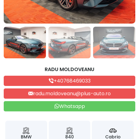
RADU MOLDOVEANU
+40768469033
radu.moldoveanu@plus-auto.ro
Whatsapp
BMW
840
Cabrio