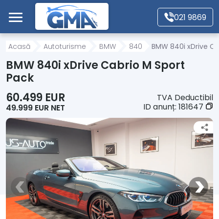
Mergi direct la conținutul principal
021 9869
Acasă
Acasă
Autoturisme
BMW
840
BMW 840i xDrive Ca
BMW 840i xDrive Cabrio M Sport
Autoturisme
Pack
60.499 EUR
TVA Deductibil
Motociclete
ID anunț:
181647
49.999 EUR NET
Autoutilitare
Alte tipuri vehicule
Despre Noi
Contact