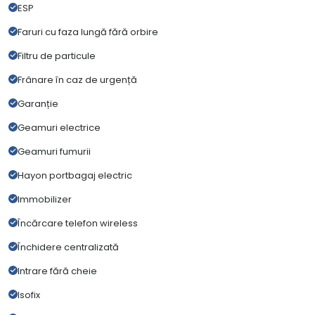
ESP
Faruri cu faza lungă fără orbire
Filtru de particule
Frânare în caz de urgență
Garanție
Geamuri electrice
Geamuri fumurii
Hayon portbagaj electric
Immobilizer
Încărcare telefon wireless
Închidere centralizată
Intrare fără cheie
Isofix