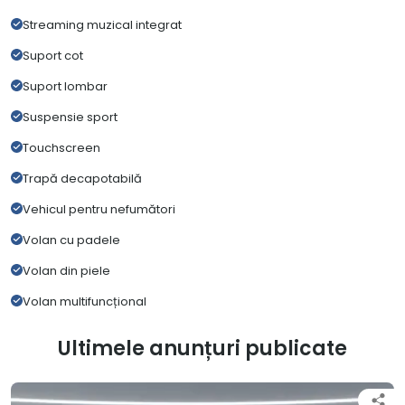
Streaming muzical integrat
Suport cot
Suport lombar
Suspensie sport
Touchscreen
Trapă decapotabilă
Vehicul pentru nefumători
Volan cu padele
Volan din piele
Volan multifuncțional
Ultimele anunțuri publicate