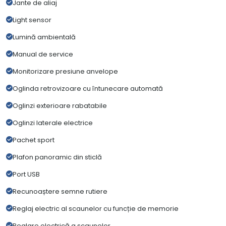
Jante de aliaj
Light sensor
Lumină ambientală
Manual de service
Monitorizare presiune anvelope
Oglinda retrovizoare cu întunecare automată
Oglinzi exterioare rabatabile
Oglinzi laterale electrice
Pachet sport
Plafon panoramic din sticlă
Port USB
Recunoaștere semne rutiere
Reglaj electric al scaunelor cu funcție de memorie
Reglare electrică a scaunelor