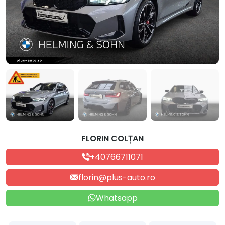
FLORIN COLȚAN
+40766711071
florin@plus-auto.ro
Whatsapp