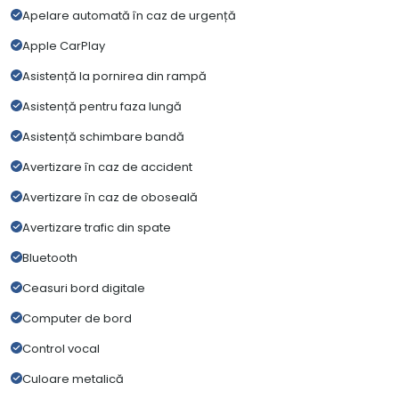
Apelare automată în caz de urgență
Apple CarPlay
Asistență la pornirea din rampă
Asistență pentru faza lungă
Asistență schimbare bandă
Avertizare în caz de accident
Avertizare în caz de oboseală
Avertizare trafic din spate
Bluetooth
Ceasuri bord digitale
Computer de bord
Control vocal
Culoare metalică