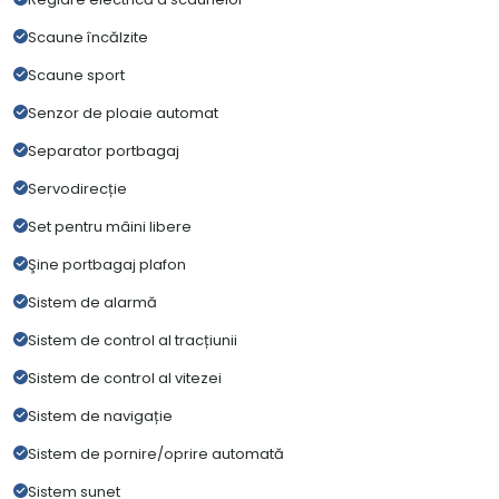
Scaune încălzite
Scaune sport
Senzor de ploaie automat
Separator portbagaj
Servodirecție
Set pentru mâini libere
Şine portbagaj plafon
Sistem de alarmă
Sistem de control al tracțiunii
Sistem de control al vitezei
Sistem de navigație
Sistem de pornire/oprire automată
Sistem sunet