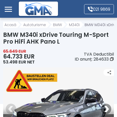
Mergi direct la conținutul principal
021 9869
Acasă
Acasă
Autoturisme
BMW
M340i
BMW M340i xDrive 
BMW M340i xDrive Touring M-Sport
Autoturisme
Pro HiFi AHK Pano L
65.649 EUR
TVA Deductibil
Motociclete
64.733 EUR
ID anunț:
284633
53.498 EUR NET
Autoutilitare
Alte tipuri vehicule
Despre Noi
Contact