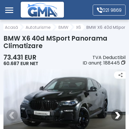
Mergi direct la conținutul principal
021 9869
Acasă
Acasă
Autoturisme
BMW
X6
BMW X6 40d MSport 
BMW X6 40d MSport Panorama
Autoturisme
Climatizare
73.431 EUR
TVA Deductibil
Motociclete
ID anunț:
188445
60.687 EUR NET
Autoutilitare
Alte tipuri vehicule
Despre Noi
Contact