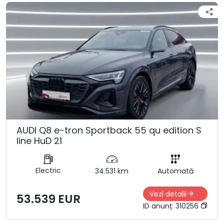
AUDI Q8 e-tron Sportback 55 qu edition S
line HuD 21
Electric
34.531 km
Automată
Vezi detalii
53.539 EUR
ID anunț:
310256