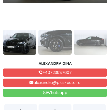
ALEXANDRA DINA
+40723687607
alexandra@plus-auto.ro
Whatsapp