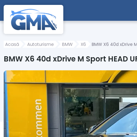
Mergi direct la conținutul principal
Acasă
Autoturisme
BMW
X6
BMW X6 40d xDrive M
BMW X6 40d xDrive M Sport HEAD U