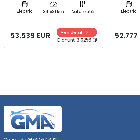
Electric
Electric
34.531 km
Automată
Vezi detalii
53.539 EUR
52.777
ID anunț:
310256
Operat de GMA MEDIA SRL