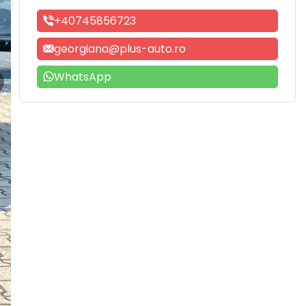
+40745856723
georgiana@plus-auto.ro
WhatsApp