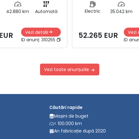
Electric
42.880 km
Automată
35.042 km
Vezi detalii
Vezi 
 EUR
52.265 EUR
ID anunț:
310255
ID anu
Vezi toate anunțurile
Căutări rapide
Mașini de buget
< 100.000 km
An fabricație după 2020