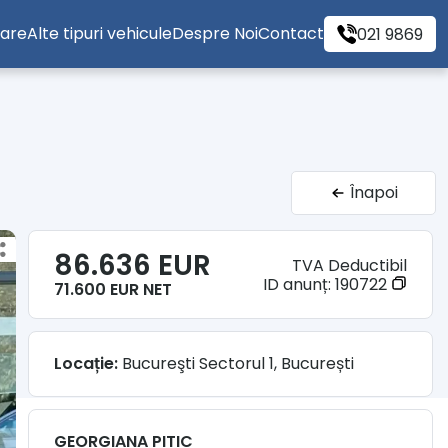
tare
Alte tipuri vehicule
Despre Noi
Contact
021 9869
Înapoi
86.636 EUR
TVA Deductibil
ID anunț:
190722
71.600 EUR NET
Locație:
Bucureşti Sectorul 1, București
GEORGIANA PITIC