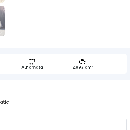
Automată
2.993 cm³
ație