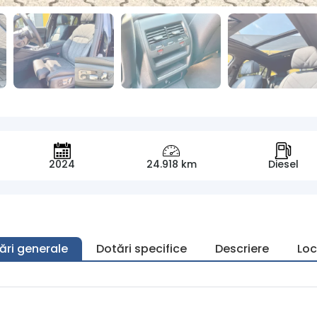
2024
24.918 km
Diesel
ări generale
Dotări specifice
Descriere
Loc