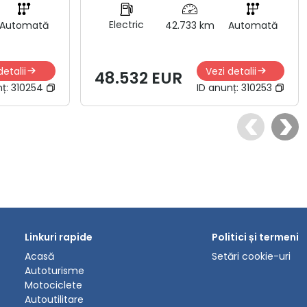
Electric
Automată
42.733 km
Automată
detalii
Vezi detalii
48.532 EUR
nț:
310254
ID anunț:
310253
Linkuri rapide
Politici și termeni
Acasă
Setări cookie-uri
Autoturisme
Motociclete
Autoutilitare