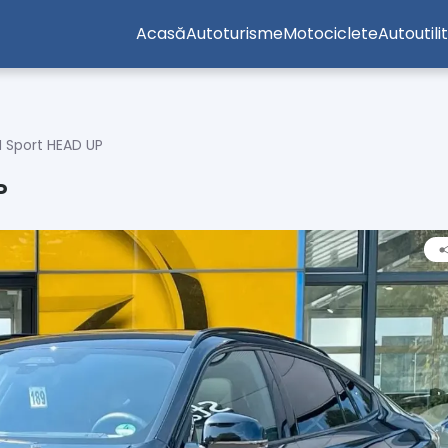
Acasă
Autoturisme
Motociclete
Autoutili
 Sport HEAD UP
P