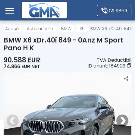
Mergi direct la conținutul principal
021 9869
Acasă
Acasă
Autoturisme
BMW
X6
BMW X6 xDr.40i 849 -
BMW X6 xDr.40i 849 - 0Anz M Sport
Autoturisme
Pano H K
90.588 EUR
TVA Deductibil
Motociclete
ID anunț:
184909
74.866 EUR NET
Autoutilitare
Alte tipuri vehicule
Despre Noi
Contact