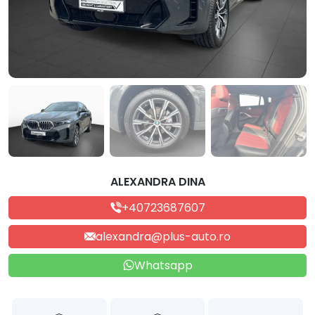
ALEXANDRA DINA
+40723687607
alexandra@plus-auto.ro
Whatsapp