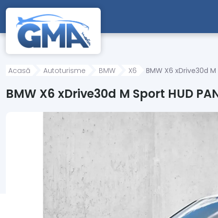
Mergi direct la conținutul principal
Acasă
Autoturisme
BMW
X6
BMW X6 xDrive30d M
BMW X6 xDrive30d M Sport HUD P