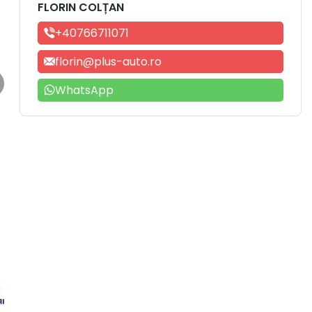
FLORIN COLȚAN
+40766711071
florin@plus-auto.ro
WhatsApp