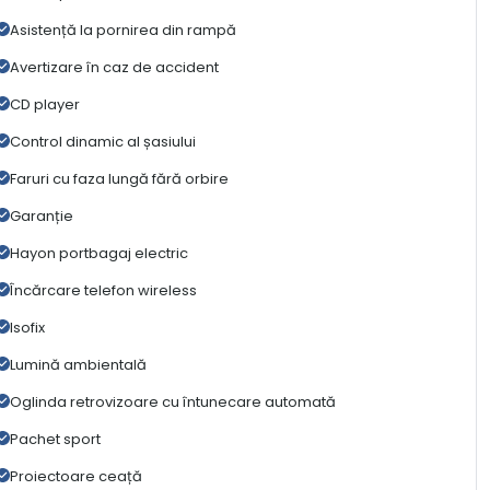
Asistență la pornirea din rampă
Avertizare în caz de accident
CD player
Control dinamic al șasiului
Faruri cu faza lungă fără orbire
Garanție
Hayon portbagaj electric
Încărcare telefon wireless
Isofix
Lumină ambientală
Oglinda retrovizoare cu întunecare automată
Pachet sport
Proiectoare ceață