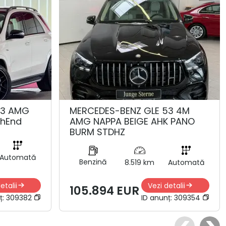
53 AMG
MERCEDES-BENZ GLE 53 4M
ghEnd
AMG NAPPA BEIGE AHK PANO
BURM STDHZ
Automată
Benzină
8.519 km
Automată
etalii
Vezi detalii
105.894 EUR
ț:
309382
ID anunț:
309354