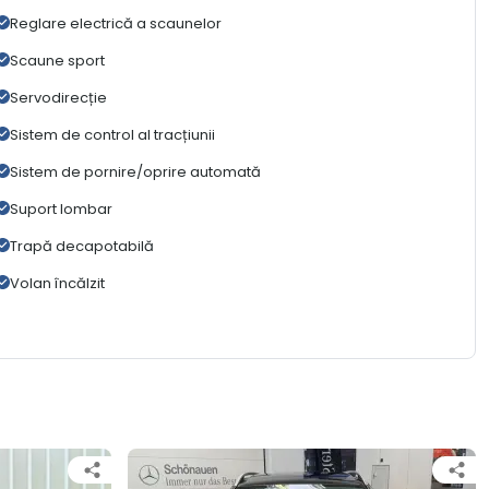
Reglare electrică a scaunelor
Scaune sport
Servodirecție
Sistem de control al tracțiunii
Sistem de pornire/oprire automată
Suport lombar
Trapă decapotabilă
Volan încălzit