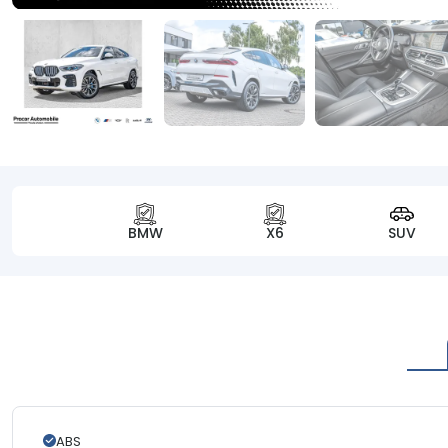
BMW
X6
SUV
ABS