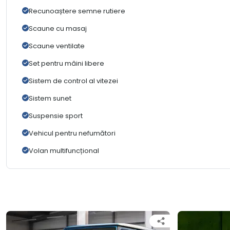
Recunoaștere semne rutiere
Scaune cu masaj
Scaune ventilate
Set pentru mâini libere
Sistem de control al vitezei
Sistem sunet
Suspensie sport
Vehicul pentru nefumători
Volan multifuncțional