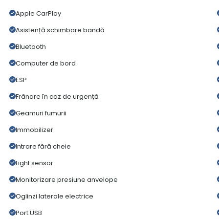
Apple CarPlay
Asistență schimbare bandă
Bluetooth
Computer de bord
ESP
Frânare în caz de urgență
Geamuri fumurii
Immobilizer
Intrare fără cheie
Light sensor
Monitorizare presiune anvelope
Oglinzi laterale electrice
Port USB