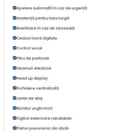
Apelare automată în caz de urgență
Asistență pentru faza lungă
Avertizare în caz de oboseală
Ceasuri bord digitale
Control vocal
Filtru de particule
Geamuri electrice
Head up display
Închidere centralizată
Jante de aliaj
Monitor unghi mort
Oglinzi exterioare rabatabile
Plafon panoramic din sticlă