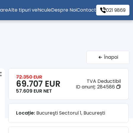
tare
Alte tipuri vehicule
Despre Noi
Contact
021 9869
Înapoi
72.350 EUR
TVA Deductibil
69.707 EUR
ID anunț:
284586
57.609 EUR NET
Locație:
Bucureşti Sectorul 1, București