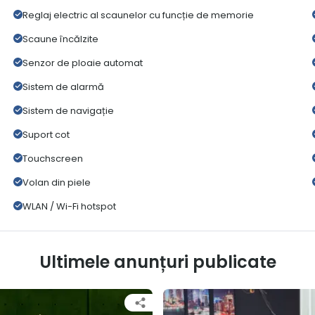
Reglaj electric al scaunelor cu funcție de memorie
Scaune încălzite
Senzor de ploaie automat
Sistem de alarmă
Sistem de navigație
Suport cot
Touchscreen
Volan din piele
WLAN / Wi-Fi hotspot
Ultimele anunțuri publicate