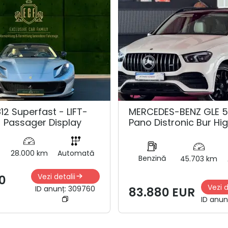
12 Superfast - LIFT-
MERCEDES-BENZ GLE 
 Passager Display
Pano Distronic Bur Hi
28.000 km
Automată
Benzină
45.703 km
Vezi detalii
0
Vezi d
ID anunț:
309760
83.880 EUR
ID anun