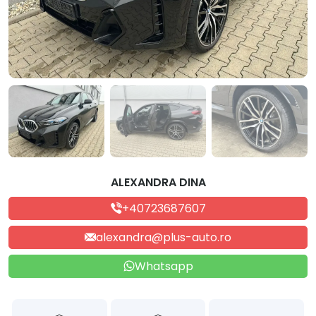
ALEXANDRA DINA
+40723687607
alexandra@plus-auto.ro
Whatsapp