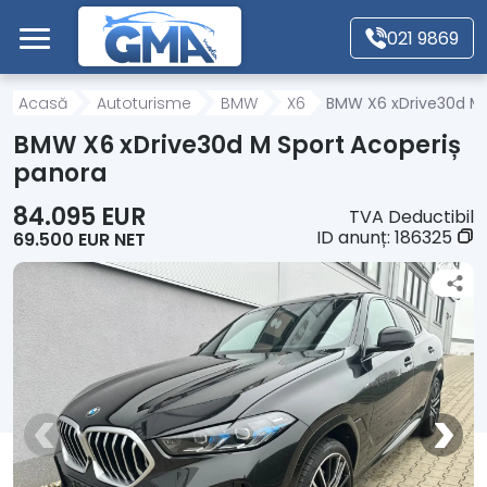
Mergi direct la conținutul principal
021 9869
Acasă
Acasă
Autoturisme
BMW
X6
BMW X6 xDrive30d M 
BMW X6 xDrive30d M Sport Acoperiș
Autoturisme
panora
84.095 EUR
TVA Deductibil
Motociclete
ID anunț:
186325
69.500 EUR NET
Autoutilitare
Alte tipuri vehicule
Despre Noi
Contact