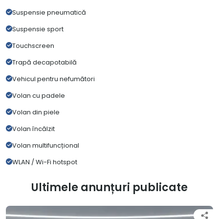
Suspensie pneumatică
Suspensie sport
Touchscreen
Trapă decapotabilă
Vehicul pentru nefumători
Volan cu padele
Volan din piele
Volan încălzit
Volan multifuncțional
WLAN / Wi-Fi hotspot
Ultimele anunțuri publicate