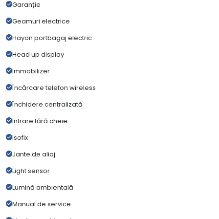
Garanție
Geamuri electrice
Hayon portbagaj electric
Head up display
Immobilizer
Încărcare telefon wireless
Închidere centralizată
Intrare fără cheie
Isofix
Jante de aliaj
Light sensor
Lumină ambientală
Manual de service