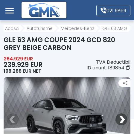
Mergi direct la conținutul principal
021 9869
Acasă
Acasă
Autoturisme
Mercedes-Benz
GLE 63 AMG
GLE 63 AMG COUPE 2024 GCD 820
Autoturisme
GREY BEIGE CARBON
264.929 EUR
TVA Deductibil
Motociclete
239.929 EUR
ID anunț:
189854
198.288 EUR NET
Autoutilitare
Alte tipuri vehicule
Despre Noi
Contact