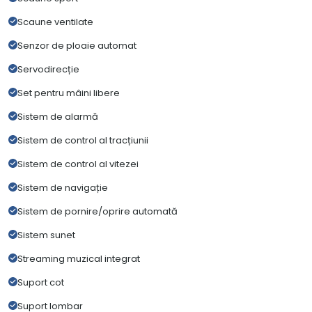
Scaune ventilate
Senzor de ploaie automat
Servodirecție
Set pentru mâini libere
Sistem de alarmă
Sistem de control al tracțiunii
Sistem de control al vitezei
Sistem de navigație
Sistem de pornire/oprire automată
Sistem sunet
Streaming muzical integrat
Suport cot
Suport lombar