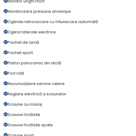
Monitor unghi mort
Monitorizare presiune anvelope
Oglinda retrovizoare cu întunecare automată
Oglinzi laterale electrice
Pachet de iarnă
Pachet sport
Plafon panoramic din sticlă
Port USB
Recunoaștere semne rutiere
Reglare electrică a scaunelor
Scaune cu masaj
Scaune încălzite
Scaune încălzite spate
Scaune sport