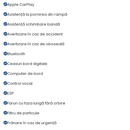
Apple CarPlay
Asistență la pornirea din rampă
Asistență schimbare bandă
Avertizare în caz de accident
Avertizare în caz de oboseală
Bluetooth
Ceasuri bord digitale
Computer de bord
Control vocal
ESP
Faruri cu faza lungă fără orbire
Filtru de particule
Frânare în caz de urgență