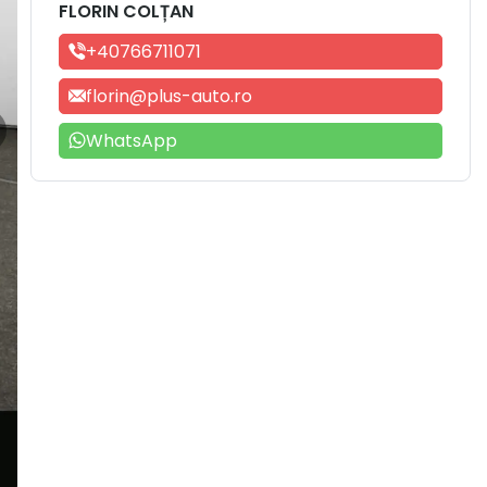
FLORIN COLȚAN
+40766711071
florin@plus-auto.ro
WhatsApp