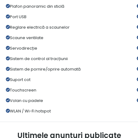
Plafon panoramic din sticlă
Port USB
Reglare electrică a scaunelor
Scaune ventilate
Servodirecție
Sistem de control al tracțiunii
Sistem de pornire/oprire automată
Suport cot
Touchscreen
Volan cu padele
WLAN / Wi-Fi hotspot
Ultimele anunțuri publicate