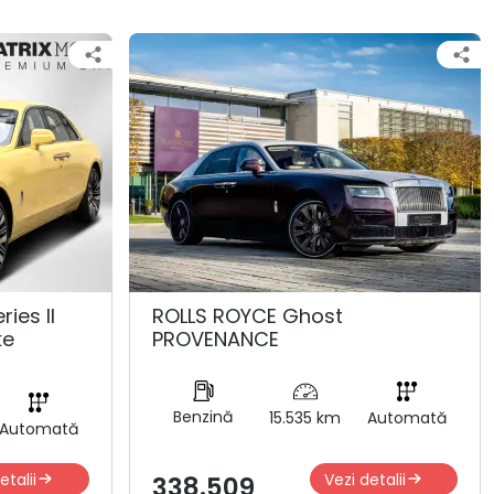
ies ll
ROLLS ROYCE Ghost
ke
PROVENANCE
Benzină
15.535 km
Automată
Automată
etalii
Vezi detalii
338.509