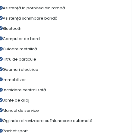
Asistență la pornirea din rampă
Asistență schimbare bandă
Bluetooth
Computer de bord
Culoare metalică
Filtru de particule
Geamuri electrice
Immobilizer
Închidere centralizată
Jante de aliaj
Manual de service
Oglinda retrovizoare cu întunecare automată
Pachet sport