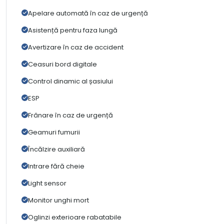
Apelare automată în caz de urgență
Asistență pentru faza lungă
Avertizare în caz de accident
Ceasuri bord digitale
Control dinamic al șasiului
ESP
Frânare în caz de urgență
Geamuri fumurii
Încălzire auxiliară
Intrare fără cheie
Light sensor
Monitor unghi mort
Oglinzi exterioare rabatabile