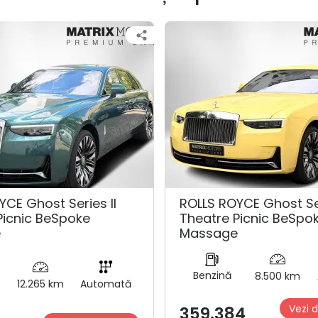
YCE Ghost Series ll
ROLLS ROYCE Ghost Ser
Picnic BeSpoke
Theatre Picnic BeSpo
e
Massage
Benzină
8.500 km
12.265 km
Automată
Vezi d
359.384