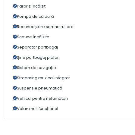
Parbriz încălzit
Pompă de căldură
Recunoaștere semne rutiere
Scaune încălzite
Separator portbagaj
Şine portbagaj plafon
Sistem de navigație
Streaming muzical integrat
Suspensie pneumatică
Vehicul pentru nefumători
Volan multifuncțional