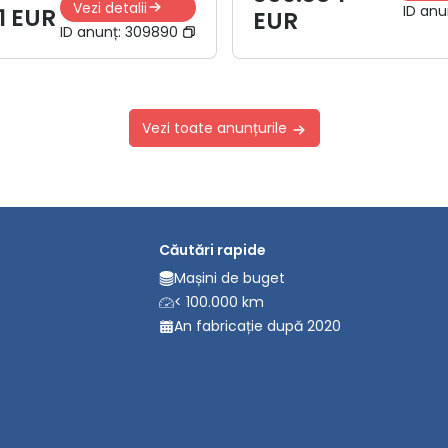
Vezi detalii
ID anu
1 EUR
EUR
ID anunț:
309890
Vezi toate anunțurile
Căutări rapide
Mașini de buget
< 100.000 km
An fabricație după 2020