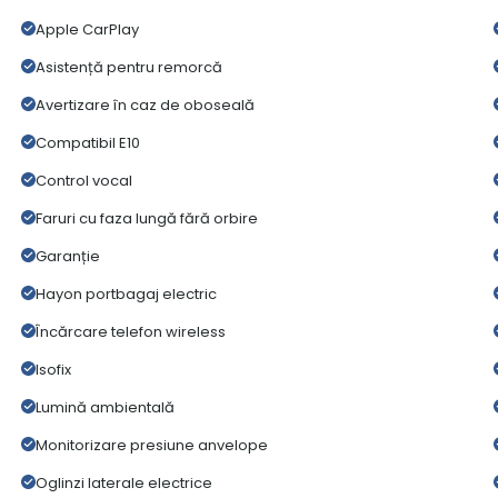
Apple CarPlay
Asistență pentru remorcă
Avertizare în caz de oboseală
Compatibil E10
Control vocal
Faruri cu faza lungă fără orbire
Garanție
Hayon portbagaj electric
Încărcare telefon wireless
Isofix
Lumină ambientală
Monitorizare presiune anvelope
Oglinzi laterale electrice