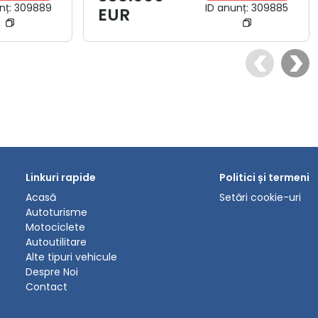
nț:
309889
ID anunț:
309885
EUR
Linkuri rapide
Politici și termeni
Acasă
Setări cookie-uri
Autoturisme
Motociclete
Autoutilitare
Alte tipuri vehicule
Despre Noi
Contact