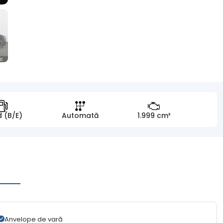
d (B/E)
Automată
1.999 cm³
Anvelope de vară