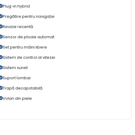
Plug-in hybrid
Pregătire pentru navigație
Revizie recentă
Senzor de ploaie automat
Set pentru mâini libere
Sistem de control al vitezei
Sistem sunet
Suport lombar
Trapă decapotabilă
Volan din piele