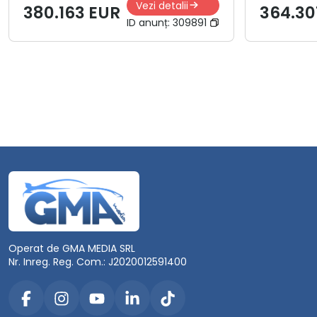
Vezi detalii
380.163 EUR
364.30
ID anunț:
309891
Operat de GMA MEDIA SRL
Nr. Inreg. Reg. Com.: J2020012591400