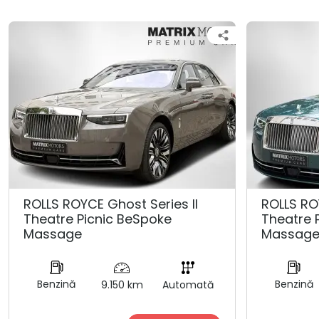
ROLLS ROYCE Ghost Series ll
ROLLS RO
Theatre Picnic BeSpoke
Theatre 
Massage
Massag
Benzină
Benzină
9.150 km
Automată