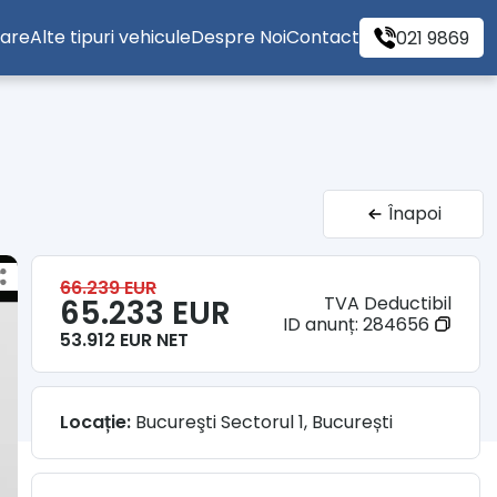
tare
Alte tipuri vehicule
Despre Noi
Contact
021 9869
Înapoi
66.239 EUR
TVA Deductibil
65.233 EUR
ID anunț:
284656
53.912 EUR NET
Locație:
Bucureşti Sectorul 1, București